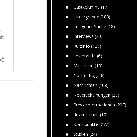
Paolo Mol
n
Gefährlic
Wolf fasz
Gastkolumne
(17)
Wolfs ge
dem Men
Hintergründe
(188)
Jim Bran
In eigener Sache
(18)
Warum W
Mensche
Interviews
(20)
gelegentl
Kurzinfo
(129)
Dr. Frank
Die Jagd,
Leserbriefe
(6)
und die J
Mittendrin
(15)
Nachgefragt
(6)
Nachrichten
(108)
Neuerscheinungen
(28)
Presseinformationen
(207)
Rezensionen
(10)
Standpunkte
(277)
Studien
(24)