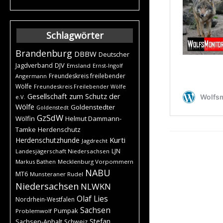
Schlagwörter
Brandenburg
DBBW
Deutscher
DJV
Jagdverband
Emsland
Ernst-Ingolf
Freundeskreis freilebender
Angermann
Wölfe
Freundeskreis Freilebender Wölfe
Gesellschaft zum Schutz der
e.V.
Wölfe
Goldenstedter
Goldenstedt
GzSdW
Wölfin
Helmut Dammann-
Tamke
Herdenschutz
Kurti
Herdenschutzhunde
Jagdrecht
LJN
Landesjägerschaft Niedersachsen
Markus Bathen
Mecklenburg Vorpommern
NABU
MT6
Munsteraner Rudel
Niedersachsen
NLWKN
Olaf Lies
Nordrhein-Westfalen
Sachsen
Pumpak
Problemwolf
Stefan
Sachsen-Anhalt
Schweiz