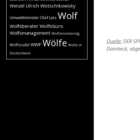
Ulrich Wotschikowsky
Wenzel
Wolf
Umweltminister Olaf Lies
Wolfsberater
Wolfsbüro
Wolfsmanagement
Wolfsmonitoring
Wölfe
Quelle:
DER SPIE
WWF
Wolfsrudel
Wölfe in
Dambeck, abge
Deutschland