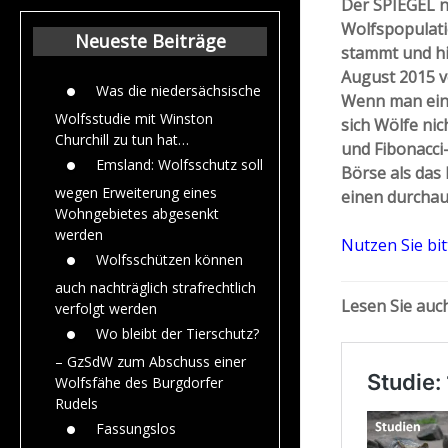
Der SPIEGEL n
Beiträge aus dem
Wolfspopulati
Jahr 2015
Neueste Beiträge
stammt und hi
August 2015 vo
Was die niedersächsische
Wenn man eins
Wolfsstudie mit Winston
sich Wölfe nic
Churchill zu tun hat…
und Fibonacci
Emsland: Wolfsschutz soll
Börse als das
wegen Erweiterung eines
einen durchau
Wohngebietes abgesenkt
werden
Nutzen Sie bit
Wolfsschützen können
auch nachträglich strafrechtlich
Lesen Sie auc
verfolgt werden
Wo bleibt der Tierschutz?
– GzSdW zum Abschuss einer
Wolfsfähe des Burgdorfer
Rudels
Fassungslos