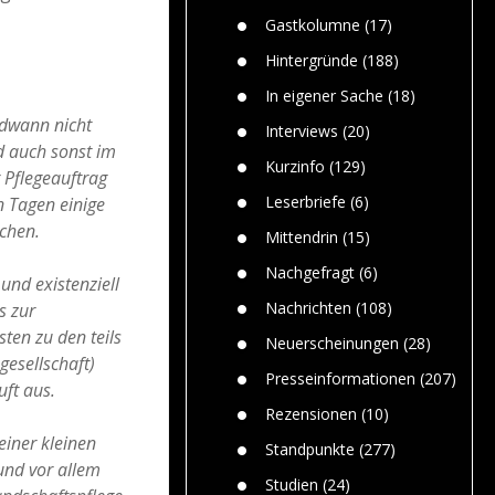
Paolo Mol
n
Gefährlic
Wolf fasz
Gastkolumne
(17)
Wolfs ge
dem Men
Hintergründe
(188)
Jim Bran
In eigener Sache
(18)
Warum W
ndwann nicht
Mensche
Interviews
(20)
gelegentl
d auch sonst im
Kurzinfo
(129)
r Pflegeauftrag
Dr. Frank
Die Jagd,
Leserbriefe
(6)
 Tagen einige
und die J
chen.
Mittendrin
(15)
Nachgefragt
(6)
und existenziell
Nachrichten
(108)
s zur
ten zu den teils
Neuerscheinungen
(28)
gesellschaft)
Presseinformationen
(207)
uft aus.
Rezensionen
(10)
einer kleinen
Standpunkte
(277)
und vor allem
Studien
(24)