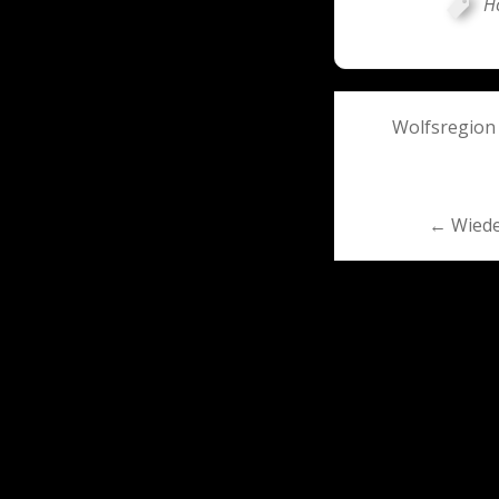
H
Post
Wolfsregion
navigati
← Wiede