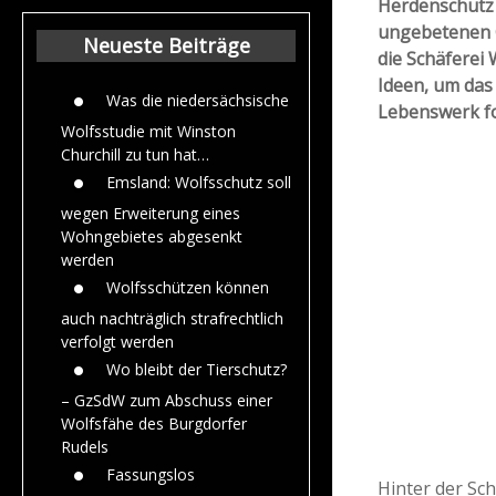
Herdenschutz
Beiträge aus dem
ungebetenen G
Jahr 2015
Neueste Beiträge
die Schäfere
Ideen, um das
Was die niedersächsische
Lebenswerk fo
Wolfsstudie mit Winston
Churchill zu tun hat…
Emsland: Wolfsschutz soll
wegen Erweiterung eines
Wohngebietes abgesenkt
werden
Wolfsschützen können
auch nachträglich strafrechtlich
verfolgt werden
Wo bleibt der Tierschutz?
– GzSdW zum Abschuss einer
Wolfsfähe des Burgdorfer
Rudels
Fassungslos
Hinter der Sc