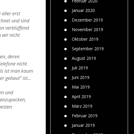
Februar 2020
Januar 2020
 aller erst
Dezember 2019
chnet und sind
on verblüffend
November 2019
 wir nicht
Oktober 2019
September 2019
gen, deren
August 2019
elefone nicht
Juli 2019
als ist man kaum
Juni 2019
er gebaut“ ist…
Mai 2019
ren und
April 2019
d anzupacken,
März 2019
besten
Februar 2019
Januar 2019