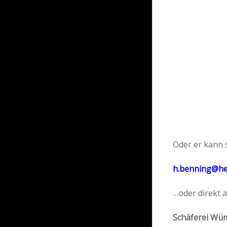
Oder er kann s
h.benning@he
…oder direkt 
Schäferei W