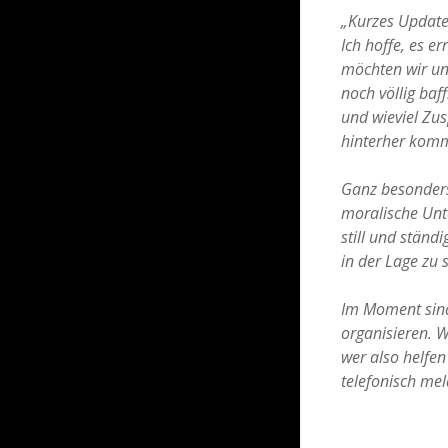
„Kurzes Updat
Ich hoffe, es e
möchten wir un
noch völlig baf
und wieviel Zus
hinterher komm
Ganz besonders 
moralische Unt
still und ständ
in der Lage zu 
Im Moment sind
organisieren. 
wer also helfe
telefonisch me