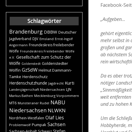
Facebook-Seit
„Aufgeben…
Schlagwörter
Brandenburg
DBBW
Deutscher
gehört eigentli
DJV
Jagdverband
Emsland
Ernst-Ingolf
mehr selbst in 
Freundeskreis freilebender
Angermann
großen und ganz
Wölfe
Freundeskreis Freilebender Wölfe
ab nächstem So
Gesellschaft zum Schutz der
e.V.
rein wirtschaf
Wölfe
Goldenstedter
Goldenstedt
GzSdW
Wölfin
Helmut Dammann-
Da es aber tro
t
Tamke
Herdenschutz
nötiger Landsch
Kurti
Herdenschutzhunde
Jagdrecht
„Sinnmäßigkeit 
LJN
Landesjägerschaft Niedersachsen
Markus Bathen
Mecklenburg Vorpommern
weit entfernten
NABU
MT6
und zu hohen Ko
Munsteraner Rudel
Niedersachsen
NLWKN
Olaf Lies
Um die Schließu
Nordrhein-Westfalen
Sachsen
Hobbyherde, mit
Pumpak
Problemwolf
Stefan
Sachsen-Anhalt
Schweiz