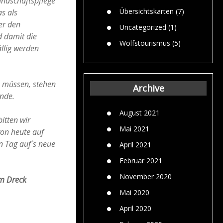
andschaftspflege
Übersichtskarten
(7)
s als
er den
Uncategorized
(1)
d damit die
Wolfstourismus
(5)
llig werden
n müssen, stehen
Archive
nde.
August 2021
itten wir
Mai 2021
on heute auf
n Tag auf`s neue
April 2021
Februar 2021
November 2020
em Dreck
Mai 2020
April 2020