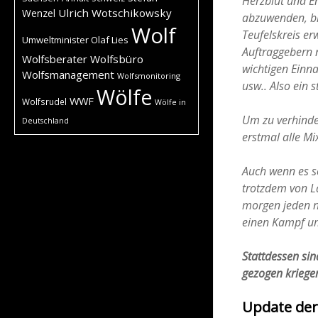
Herzblut und E
Ulrich Wotschikowsky
Wenzel
abzuwenden, ble
Wolf
Teufelskreis e
Umweltminister Olaf Lies
Auftraggebern 
Wolfsberater
Wolfsbüro
wichtigen Einn
Wolfsmanagement
Wolfsmonitoring
usw.. Also ein 
Wölfe
WWF
Wolfsrudel
Wölfe in
Um zu verhinde
Deutschland
erstmal alle M
Auch wenn es so
trotzdem von L
morgen jeden no
einen Kampf u
Stattdessen sin
gezogen kriege
Update der