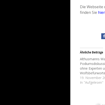
Die Webseite
finden Sie
hier
Ähnliche Beiträge
Althusmanns Wah
Podiumsdiskuss
ohne Experten 
Wolfsbefürworte
19. November 2
In "Aufgelesen"