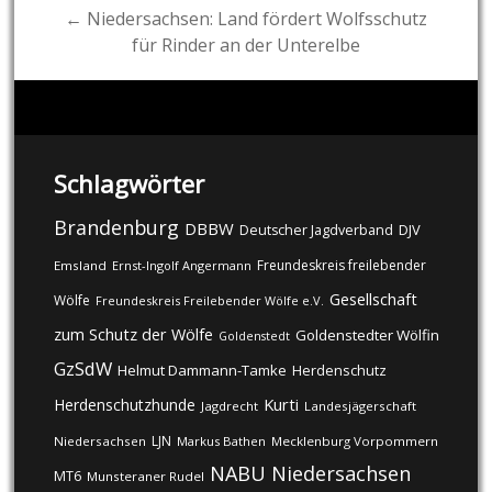
← Niedersachsen: Land fördert Wolfsschutz
für Rinder an der Unterelbe
Schlagwörter
Brandenburg
DBBW
DJV
Deutscher Jagdverband
Freundeskreis freilebender
Emsland
Ernst-Ingolf Angermann
Gesellschaft
Wölfe
Freundeskreis Freilebender Wölfe e.V.
zum Schutz der Wölfe
Goldenstedter Wölfin
Goldenstedt
GzSdW
Helmut Dammann-Tamke
Herdenschutz
Kurti
Herdenschutzhunde
Jagdrecht
Landesjägerschaft
LJN
Niedersachsen
Markus Bathen
Mecklenburg Vorpommern
NABU
Niedersachsen
MT6
Munsteraner Rudel