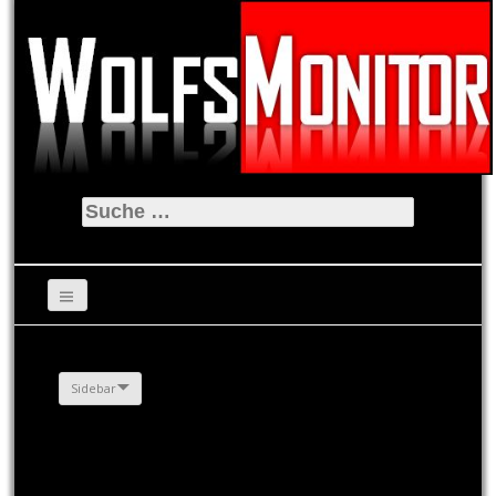
Suche
nach:
Sidebar