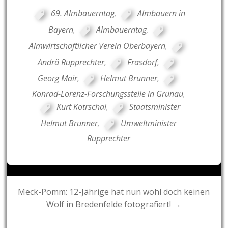
69. Almbauerntag
,
Almbauern in
Bayern
,
Almbauerntag
,
Almwirtschaftlicher Verein Oberbayern
,
Andrä Rupprechter
,
Frasdorf
,
Georg Mair
,
Helmut Brunner
,
Konrad-Lorenz-Forschungsstelle in Grünau
,
Kurt Kotrschal
,
Staatsminister
Helmut Brunner
,
Umweltminister
Rupprechter
Post
Meck-Pomm: 12-Jährige hat nun wohl doch keinen
Wolf in Bredenfelde fotografiert! →
navigation