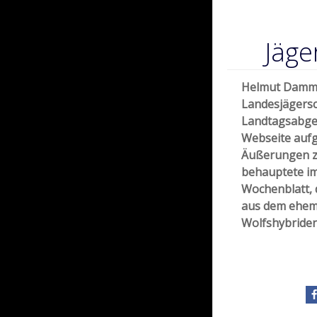
Jäge
Helmut Damma
Landesjägersc
Landtagsabgeo
Webseite aufg
Äußerungen z
behauptete im
Wochenblatt, 
aus dem ehema
Wolfshybriden