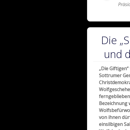
Präs
Die „S
und d
„Die Giftigen
Sottrumer Ge
Christdemokra
Wolfgeschehe
ferngeblieben.
Bezeichnung 
Wolfsbefürwor
von ihnen dürf
einsilbigen S