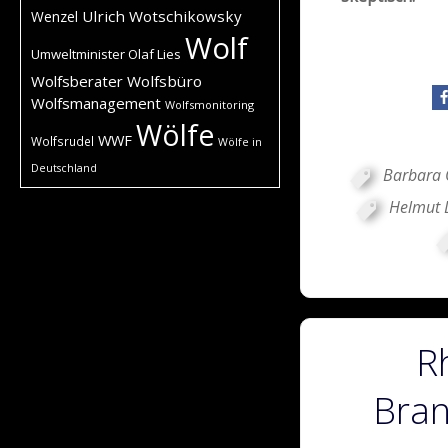
Ulrich Wotschikowsky
Wenzel
Wolf
Umweltminister Olaf Lies
Wolfsberater
Wolfsbüro
Wolfsmanagement
Wolfsmonitoring
Wölfe
WWF
Wolfsrudel
Wölfe in
Deutschland
Barbara 
Helmut
R
Bran