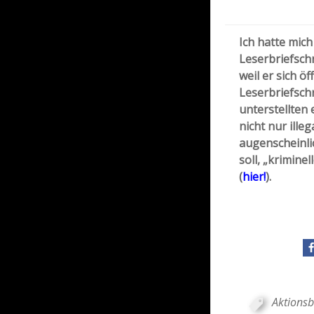
Ich hatte mich
Leserbriefschr
weil er sich ö
Leserbriefschr
unterstellten 
nicht nur ille
augenscheinli
soll, „krimine
(
hier!
).
Aktions