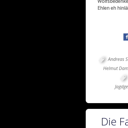
Wolfsbedenk
Ehlen eh hinlä
Andreas S
Helmut Da
Jagdge
Die F