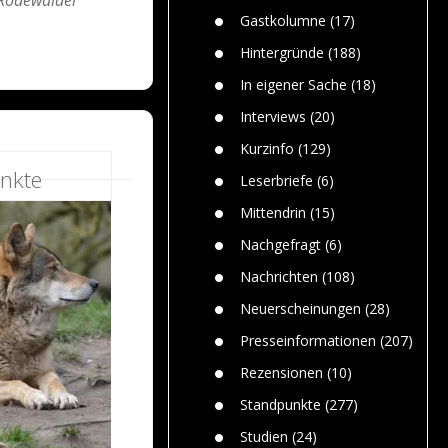
n
Gefährlic
Wolf faszi
Gastkolumne
(17)
Wolfs ge
dem Men
Hintergründe
(188)
Jim Bran
In eigener Sache
(18)
Warum W
Mensche
Interviews
(20)
gelegentl
Kurzinfo
(129)
Dr. Frank
nkte
Die Jagd,
Leserbriefe
(6)
und die J
Mittendrin
(15)
Nachgefragt
(6)
Nachrichten
(108)
Neuerscheinungen
(28)
Presseinformationen
(207)
Rezensionen
(10)
Standpunkte
(277)
Studien
(24)