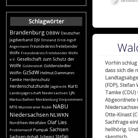
Schlagwörter
Brandenburg
DBBW
Deutscher
DJV
Jagdverband
Emsland
Ernst-Ingolf
Wal
Freundeskreis freilebender
Angermann
Wölfe
Freundeskreis Freilebender Wölfe
Gesellschaft zum Schutz der
e.V.
Vorhin schlug 
Wölfe
Goldenstedter
Goldenstedt
dass sich die 
GzSdW
Wölfin
Helmut Dammann-
Landtagsabg
Tamke
Herdenschutz
(FDP), Stefan
Kurti
Herdenschutzhunde
Jagdrecht
Tamke (CDU) 
LJN
Landesjägerschaft Niedersachsen
Abgeordnete C
Markus Bathen
Mecklenburg Vorpommern
NABU
Niedersachsen
MT6
Munsteraner Rudel
Niedersachsen
NLWKN
Otte-Kinast (C
Sachfrage ein
Olaf Lies
Nordrhein-Westfalen
hellhörig. Un
Sachsen
Pumpak
Problemwolf
Stefan
skeptisch.
Sachsen-Anhalt
Schweiz