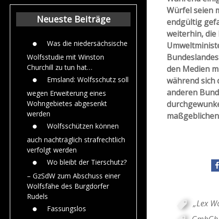
Beiträge aus de
Würfel seien 
Jahr 2015
Neueste Beiträge
endgültig gefa
weiterhin, die
Was die niedersächsische
Umweltministe
Bundeslandes 
Wolfsstudie mit Winston
Churchill zu tun hat…
den Medien mit
Emsland: Wolfsschutz soll
während sich 
anderen Bunde
wegen Erweiterung eines
durchgewunken
Wohngebietes abgesenkt
werden
maßgeblichen 
Wolfsschützen können
auch nachträglich strafrechtlich
verfolgt werden
Wo bleibt der Tierschutz?
– GzSdW zum Abschuss einer
Wolfsfähe des Burgdorfer
Rudels
„Lex Wo
Fassungslos
GmbGh