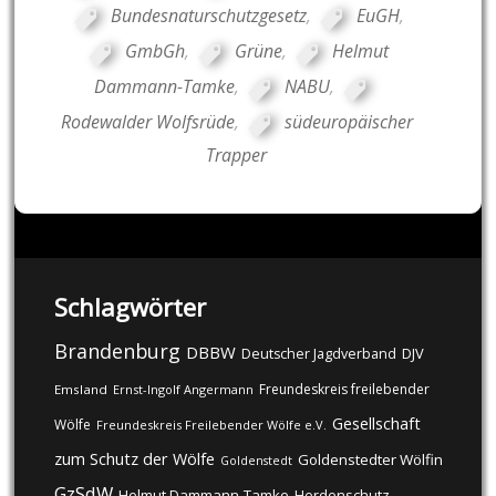
Bundesnaturschutzgesetz
,
EuGH
,
GmbGh
,
Grüne
,
Helmut
Dammann-Tamke
,
NABU
,
Rodewalder Wolfsrüde
,
südeuropäischer
Trapper
Schlagwörter
Brandenburg
DBBW
DJV
Deutscher Jagdverband
Freundeskreis freilebender
Emsland
Ernst-Ingolf Angermann
Gesellschaft
Wölfe
Freundeskreis Freilebender Wölfe e.V.
zum Schutz der Wölfe
Goldenstedter Wölfin
Goldenstedt
GzSdW
Helmut Dammann-Tamke
Herdenschutz