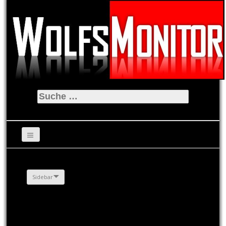
Suche
nach:
Sidebar