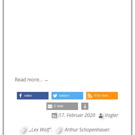
Read more… →
teilen
twittern
RSS-feed
E-Mail
17. Februar 2020
Vogler
„Lex Wolf"
,
Arthur Schopenhauer
,