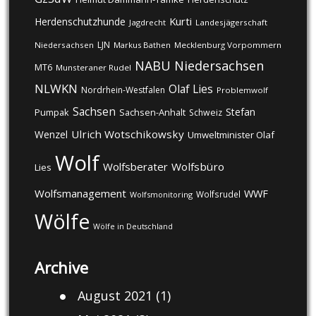
Kurti
Herdenschutzhunde
Jagdrecht
Landesjägerschaft
LJN
Niedersachsen
Markus Bathen
Mecklenburg Vorpommern
NABU
Niedersachsen
MT6
Munsteraner Rudel
NLWKN
Olaf Lies
Nordrhein-Westfalen
Problemwolf
Sachsen
Stefan
Pumpak
Sachsen-Anhalt
Schweiz
Ulrich Wotschikowsky
Wenzel
Umweltminister Olaf
Wolf
Wolfsberater
Wolfsbüro
Lies
Wolfsmanagement
WWF
Wolfsrudel
Wolfsmonitoring
Wölfe
Wölfe in Deutschland
Archive
August 2021
(1)