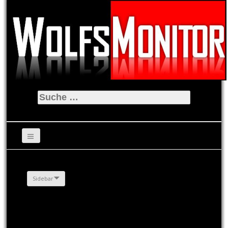
Suche
nach:
Sidebar