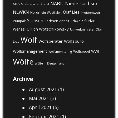
NABU
Niedersachsen
MT6
Munsteraner Rudel
NLWKN
Olaf Lies
Nordrhein-Westfalen
Problemwolf
Sachsen
Stefan
Pumpak
Sachsen-Anhalt
Schweiz
Ulrich Wotschikowsky
Wenzel
Umweltminister Olaf
Wolf
Wolfsberater
Wolfsbüro
Lies
Wolfsmanagement
WWF
Wolfsrudel
Wolfsmonitoring
Wölfe
Wölfe in Deutschland
Archive
August 2021
(1)
Mai 2021
(3)
April 2021
(5)
Februar 2021
(1)