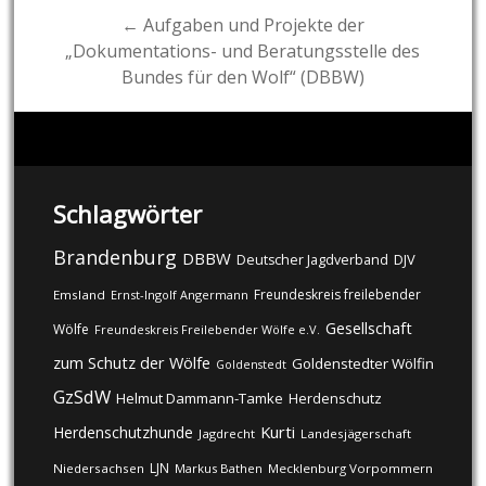
← Aufgaben und Projekte der
„Dokumentations- und Beratungsstelle des
Bundes für den Wolf“ (DBBW)
Schlagwörter
Brandenburg
DBBW
DJV
Deutscher Jagdverband
Freundeskreis freilebender
Emsland
Ernst-Ingolf Angermann
Gesellschaft
Wölfe
Freundeskreis Freilebender Wölfe e.V.
zum Schutz der Wölfe
Goldenstedter Wölfin
Goldenstedt
GzSdW
Helmut Dammann-Tamke
Herdenschutz
Kurti
Herdenschutzhunde
Jagdrecht
Landesjägerschaft
LJN
Niedersachsen
Markus Bathen
Mecklenburg Vorpommern