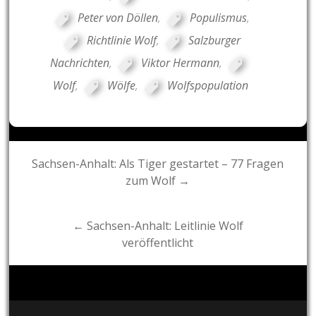
Peter von Döllen
,
Populismus
,
Richtlinie Wolf
,
Salzburger
Nachrichten
,
Viktor Hermann
,
Wolf
,
Wölfe
,
Wolfspopulation
Post
Sachsen-Anhalt: Als Tiger gestartet – 77 Fragen
zum Wolf →
navigation
← Sachsen-Anhalt: Leitlinie Wolf
veröffentlicht