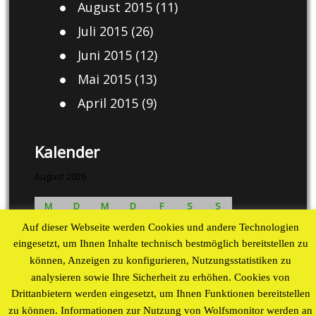
August 2015
(11)
Juli 2015
(26)
Juni 2015
(12)
Mai 2015
(13)
April 2015
(9)
Kalender
August 2026
M
D
M
D
F
S
S
1
2
Auf dieser Webseite werden Cookies und andere Technologien
3
4
5
6
7
8
9
eingesetzt, um Ihnen Inhalte technisch bestmöglich bereitstellen zu
können, Anzeigen zu konfigurieren, Nutzungsstatistiken zu
10
11
12
13
14
15
16
analysieren sowie Ihre Sicherheit zu erhöhen. Cookies von
17
18
19
20
21
22
23
Drittanbietern werden eingesetzt, um Ihnen Funktionen bereitstellen
24
25
26
27
28
29
30
zu können. Informationen zur Nutzung von Wolfsmonitor werden an