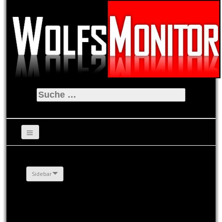
Suche
nach:
Sidebar