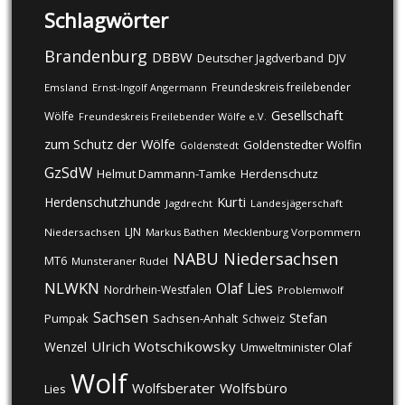
Schlagwörter
Brandenburg
DBBW
DJV
Deutscher Jagdverband
Freundeskreis freilebender
Emsland
Ernst-Ingolf Angermann
Gesellschaft
Wölfe
Freundeskreis Freilebender Wölfe e.V.
zum Schutz der Wölfe
Goldenstedter Wölfin
Goldenstedt
GzSdW
Helmut Dammann-Tamke
Herdenschutz
Kurti
Herdenschutzhunde
Jagdrecht
Landesjägerschaft
LJN
Niedersachsen
Markus Bathen
Mecklenburg Vorpommern
NABU
Niedersachsen
MT6
Munsteraner Rudel
NLWKN
Olaf Lies
Nordrhein-Westfalen
Problemwolf
Sachsen
Stefan
Pumpak
Sachsen-Anhalt
Schweiz
Ulrich Wotschikowsky
Wenzel
Umweltminister Olaf
Wolf
Wolfsberater
Wolfsbüro
Lies