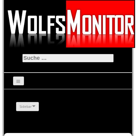
Suche
nach:
Sidebar