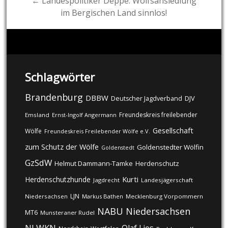
← Landespolitiker Deppe: Wolfsansiedlung
im Bergischen Land sinnlos!
Schlagwörter
Brandenburg
DBBW
DJV
Deutscher Jagdverband
Freundeskreis freilebender
Emsland
Ernst-Ingolf Angermann
Gesellschaft
Wölfe
Freundeskreis Freilebender Wölfe e.V.
zum Schutz der Wölfe
Goldenstedter Wölfin
Goldenstedt
GzSdW
Helmut Dammann-Tamke
Herdenschutz
Kurti
Herdenschutzhunde
Jagdrecht
Landesjägerschaft
LJN
Niedersachsen
Markus Bathen
Mecklenburg Vorpommern
NABU
Niedersachsen
MT6
Munsteraner Rudel
NLWKN