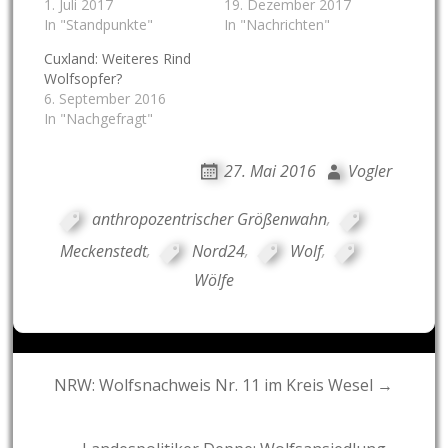
1. Juli 2017
19. Dezember 2017
In "Standpunkte"
In "Nachrichten"
Cuxland: Weiteres Rind
Wolfsopfer?
6. September 2016
In "Nachgefragt"
27. Mai 2016
Vogler
anthropozentrischer Größenwahn
,
Meckenstedt
,
Nord24
,
Wolf
,
Wölfe
Post
NRW: Wolfsnachweis Nr. 11 im Kreis Wesel →
navigation