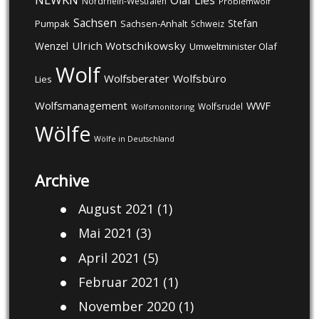
Olaf Lies
Nordrhein-Westfalen
Problemwolf
Sachsen
Stefan
Pumpak
Sachsen-Anhalt
Schweiz
Ulrich Wotschikowsky
Wenzel
Umweltminister Olaf
Wolf
Wolfsberater
Wolfsbüro
Lies
Wolfsmanagement
WWF
Wolfsrudel
Wolfsmonitoring
Wölfe
Wölfe in Deutschland
Archive
August 2021
(1)
Mai 2021
(3)
April 2021
(5)
Februar 2021
(1)
November 2020
(1)