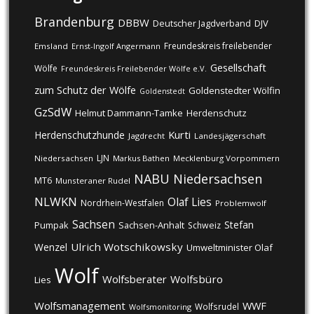
Brandenburg
DBBW
DJV
Deutscher Jagdverband
Freundeskreis freilebender
Emsland
Ernst-Ingolf Angermann
Gesellschaft
Wölfe
Freundeskreis Freilebender Wölfe e.V.
zum Schutz der Wölfe
Goldenstedter Wölfin
Goldenstedt
GzSdW
Helmut Dammann-Tamke
Herdenschutz
Kurti
Herdenschutzhunde
Jagdrecht
Landesjägerschaft
LJN
Niedersachsen
Markus Bathen
Mecklenburg Vorpommern
NABU
Niedersachsen
MT6
Munsteraner Rudel
NLWKN
Olaf Lies
Nordrhein-Westfalen
Problemwolf
Sachsen
Stefan
Pumpak
Sachsen-Anhalt
Schweiz
Ulrich Wotschikowsky
Wenzel
Umweltminister Olaf
Wolf
Wolfsberater
Wolfsbüro
Lies
Wolfsmanagement
WWF
Wolfsrudel
Wolfsmonitoring