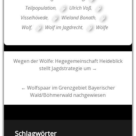
Teilpopulation
,
Ulrich Voß
,
Visselhövede
,
Wieland Bonath
,
Wolf
,
Wolf im Jagdrecht
,
Wölfe
Post
Wegen der Wölfe: Hegegemeinschaft Heideblick
stellt Jagdstrategie um →
navigation
← Wolfspaar im Grenzgebiet Bayerischer
Wald/Böhmerwald nachgewiesen
Schlagwörter