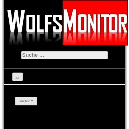
Suche
nach:
Sidebar