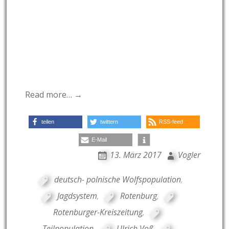
Read more… →
teilen
twittern
RSS-feed
E-Mail
13. März 2017
Vogler
deutsch- polnische Wolfspopulation
,
Jagdsystem
,
Rotenburg
,
Rotenburger-Kreiszeitung
,
Teilpopulation
,
Ulrich Voß
,