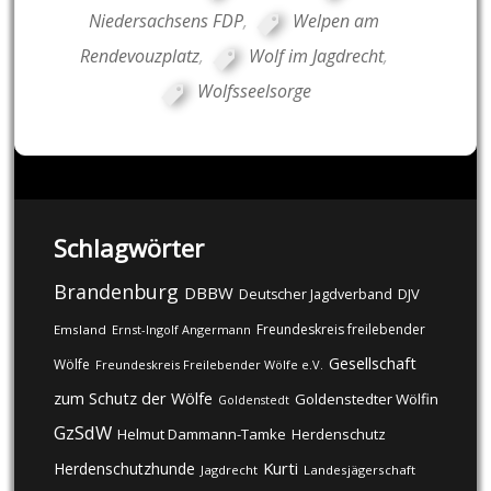
Niedersachsens FDP
,
Welpen am
Rendevouzplatz
,
Wolf im Jagdrecht
,
Wolfsseelsorge
Schlagwörter
Brandenburg
DBBW
DJV
Deutscher Jagdverband
Freundeskreis freilebender
Emsland
Ernst-Ingolf Angermann
Gesellschaft
Wölfe
Freundeskreis Freilebender Wölfe e.V.
zum Schutz der Wölfe
Goldenstedter Wölfin
Goldenstedt
GzSdW
Helmut Dammann-Tamke
Herdenschutz
Kurti
Herdenschutzhunde
Jagdrecht
Landesjägerschaft