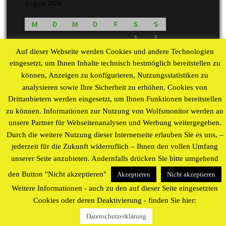
August 2026
M
D
M
D
F
S
S
1
2
3
4
5
6
7
8
9
Auf dieser Webseite werden Cookies und andere Technologien
10
11
12
13
14
15
16
eingesetzt, um Ihnen Inhalte technisch bestmöglich bereitstellen zu
können, Anzeigen zu konfigurieren, Nutzungsstatistiken zu
17
18
19
20
21
22
23
analysieren sowie Ihre Sicherheit zu erhöhen. Cookies von
24
25
26
27
28
29
30
Drittanbietern werden eingesetzt, um Ihnen Funktionen bereitstellen
31
zu können. Informationen zur Nutzung von Wolfsmonitor werden an
« Aug
unsere Partner für Webseitenanalysen und Werbung weitergegeben.
Durch die weitere Nutzung dieser Internetseite erlauben Sie es uns, –
Proudly powered by WordPress
theme by
WP Blogs
jederzeit für die Zukunft widerruflich – Ihnen den vollen Umfang
unserer Seite anzubieten. Andernfalls drücken Sie bitte umgehend
den Button "Nicht akzeptieren"
Akzeptieren
Nicht akzeptieren
Weitere Informationen - auch zu den auf dieser Seite eingesetzten
Cookies oder deren Deaktivierung - finden Sie hier:
Datenschutzerklärung