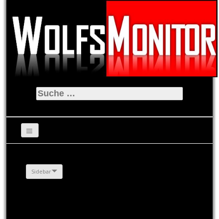
Suche
nach:
Sidebar