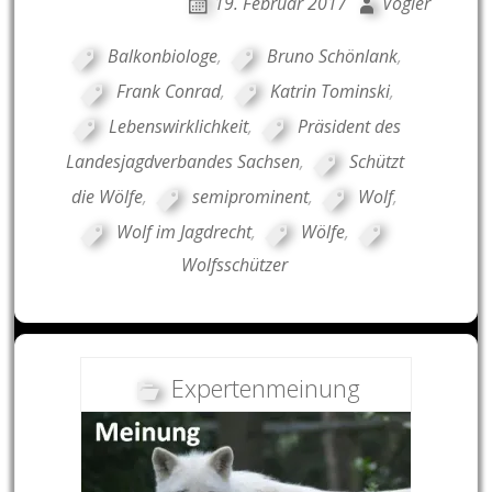
19. Februar 2017
Vogler
Balkonbiologe
,
Bruno Schönlank
,
Frank Conrad
,
Katrin Tominski
,
Lebenswirklichkeit
,
Präsident des
Landesjagdverbandes Sachsen
,
Schützt
die Wölfe
,
semiprominent
,
Wolf
,
Wolf im Jagdrecht
,
Wölfe
,
Wolfsschützer
Expertenmeinung