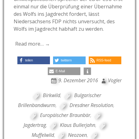
einmal nur die Überprüfung einer Übernahme
des Wolfs ins Jagdrecht fordert, lässt
Niedersachsens FDP nichts unversucht, des
Wolfs im Jagdrecht habhaft zu werden.
Read more… →
teilen
twittern
RSS-feed
E-Mail
9. Dezember 2016
Vogler
Birkwild
,
Bulgarischer
Brillenbandwurm
,
Dresdner Resolution
,
Europäischer Braunbär
,
Jagdertrag
,
Klaus Bullerjahn
,
Muffelwild
,
Neozoen
,