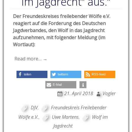
im Jagdrecht“ aus.“
Der Freundeskreises freilebender Wölfe e.V.
reagiert auf die Forderung des Deutschen
Jagdverbandes, den Wolf in das Jagdrecht
aufzunehmen, mit folgender Meldung (im
Wortlaut):
Read more… →
teilen
twittern
RSS-feed
E-Mail
21. April 2018
Vogler
DJV
,
Freundeskreis Freilebender
Wölfe e.V.
,
Uwe Martens
,
Wolf im
Jagdrecht