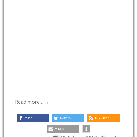
Read more… →
teilen
twittern
RSS-feed
E-Mail