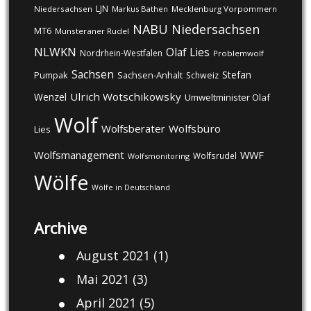
LJN
Niedersachsen
Markus Bathen
Mecklenburg Vorpommern
NABU
Niedersachsen
MT6
Munsteraner Rudel
NLWKN
Olaf Lies
Nordrhein-Westfalen
Problemwolf
Sachsen
Stefan
Pumpak
Sachsen-Anhalt
Schweiz
Ulrich Wotschikowsky
Wenzel
Umweltminister Olaf
Wolf
Wolfsberater
Wolfsbüro
Lies
Wolfsmanagement
WWF
Wolfsrudel
Wolfsmonitoring
Wölfe
Wölfe in Deutschland
Archive
August 2021
(1)
Mai 2021
(3)
April 2021
(5)