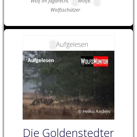
Wolf im Jagdrecht
,
Wölfe
,
Wolfsschützer
Aufgelesen
Die Goldenstedter