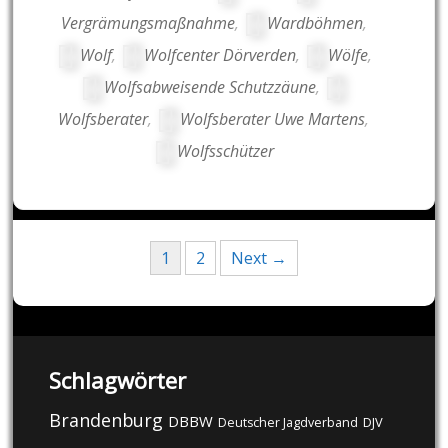
Vergrämungsmaßnahme
,
Wardböhmen
,
Wolf
,
Wolfcenter Dörverden
,
Wölfe
,
Wolfsabweisende Schutzzäune
,
Wolfsberater
,
Wolfsberater Uwe Martens
,
Wolfsschützer
Posts
1
2
Next →
navigation
Schlagwörter
Brandenburg
DBBW
DJV
Deutscher Jagdverband