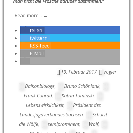
man nicht die Frösche darüber abstimmen.“
Read more… →
teilen
twittern
RSS-feed
E-Mail
19. Februar 2017
Vogler
Balkonbiologe
,
Bruno Schönlank
,
Frank Conrad
,
Katrin Tominski
,
Lebenswirklichkeit
,
Präsident des
Landesjagdverbandes Sachsen
,
Schützt
die Wölfe
,
semiprominent
,
Wolf
,