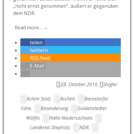
„nicht ernst genommen“, äußert er gegenüber
dem NDR.
Read more… →
teilen
twittern
RSS-feed
E-Mail
28. Oktober 2016
Vogler
Achim Stolz
,
Aschen
,
Barnstorfer
Fähe
,
Besenderung
,
Goldenstedter
Wölfin
,
Hallo-Niedersachsen
,
Landkreis Diepholz
,
NDR
,