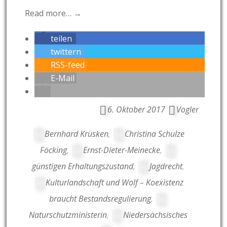
Read more… →
teilen
twittern
RSS-feed
E-Mail
6. Oktober 2017
Vogler
Bernhard Krüsken
,
Christina Schulze
Föcking
,
Ernst-Dieter-Meinecke
,
günstigen Erhaltungszustand
,
Jagdrecht
,
Kulturlandschaft und Wolf – Koexistenz
braucht Bestandsregulierung
,
Naturschutzministerin
,
Niedersächsisches