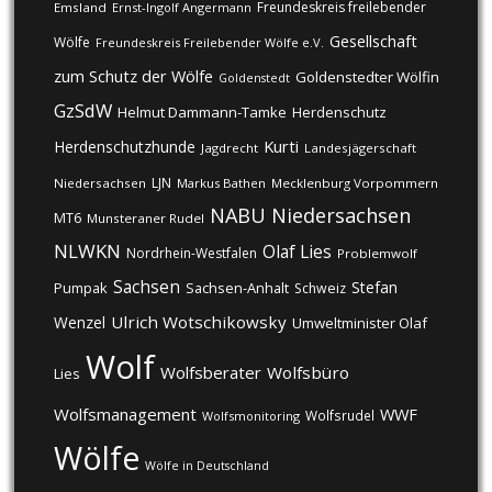
Freundeskreis freilebender
Emsland
Ernst-Ingolf Angermann
Gesellschaft
Wölfe
Freundeskreis Freilebender Wölfe e.V.
zum Schutz der Wölfe
Goldenstedter Wölfin
Goldenstedt
GzSdW
Helmut Dammann-Tamke
Herdenschutz
Kurti
Herdenschutzhunde
Jagdrecht
Landesjägerschaft
LJN
Niedersachsen
Markus Bathen
Mecklenburg Vorpommern
NABU
Niedersachsen
MT6
Munsteraner Rudel
NLWKN
Olaf Lies
Nordrhein-Westfalen
Problemwolf
Sachsen
Stefan
Pumpak
Sachsen-Anhalt
Schweiz
Ulrich Wotschikowsky
Wenzel
Umweltminister Olaf
Wolf
Wolfsberater
Wolfsbüro
Lies
Wolfsmanagement
WWF
Wolfsrudel
Wolfsmonitoring
Wölfe
Wölfe in Deutschland