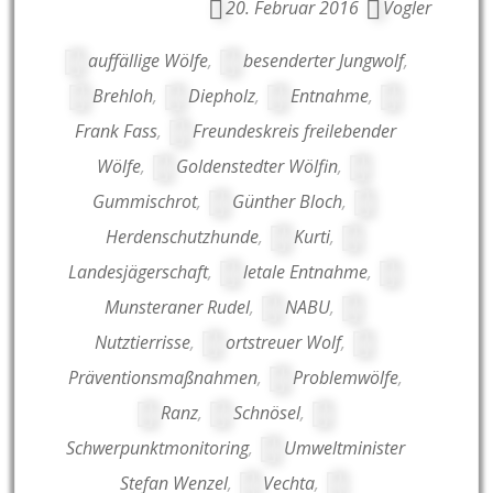
20. Februar 2016
Vogler
auffällige Wölfe
,
besenderter Jungwolf
,
Brehloh
,
Diepholz
,
Entnahme
,
Frank Fass
,
Freundeskreis freilebender
Wölfe
,
Goldenstedter Wölfin
,
Gummischrot
,
Günther Bloch
,
Herdenschutzhunde
,
Kurti
,
Landesjägerschaft
,
letale Entnahme
,
Munsteraner Rudel
,
NABU
,
Nutztierrisse
,
ortstreuer Wolf
,
Präventionsmaßnahmen
,
Problemwölfe
,
Ranz
,
Schnösel
,
Schwerpunktmonitoring
,
Umweltminister
Stefan Wenzel
,
Vechta
,