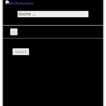
Suche
nach:
Sidebar