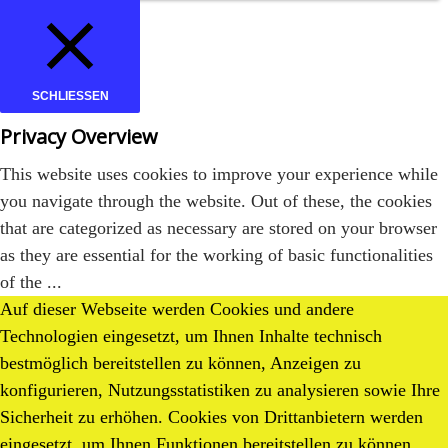
SCHLIESSEN
Privacy Overview
This website uses cookies to improve your experience while
you navigate through the website. Out of these, the cookies
that are categorized as necessary are stored on your browser
as they are essential for the working of basic functionalities
of the
...
Auf dieser Webseite werden Cookies und andere
Necessary
Technologien eingesetzt, um Ihnen Inhalte technisch
Necessary
bestmöglich bereitstellen zu können, Anzeigen zu
immer aktiv
konfigurieren, Nutzungsstatistiken zu analysieren sowie Ihre
Necessary cookies are absolutely essential for the website to
Sicherheit zu erhöhen. Cookies von Drittanbietern werden
function properly. This category only includes cookies that
eingesetzt, um Ihnen Funktionen bereitstellen zu können.
ensures basic functionalities and security features of the