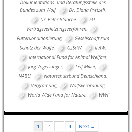
Dokumentations- und Beratungsstelle des
Bundes zum Wolf
,
Dr. Diana Pretzell
,
Dr. Peter Blanché
,
EU-
Vertragsverletzungsverfahren
,
Futterkonditionierung
,
Gesellschaft zum
Schutz der Wölfe
,
GzSdW
,
IFAW
,
International Fund for Animal Welfare
,
Jörg Vogelsänger
,
Leif Miller
,
NABU
,
Naturschutzbund Deutschland
,
Vergrämung
,
Wolfsverordnung
,
World Wide Fund for Nature
,
WWF
Posts
1
2
…
4
Next →