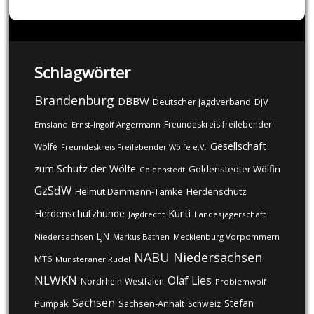
navigation
Schlagwörter
Brandenburg
DBBW
DJV
Deutscher Jagdverband
Freundeskreis freilebender
Emsland
Ernst-Ingolf Angermann
Gesellschaft
Wölfe
Freundeskreis Freilebender Wölfe e.V.
zum Schutz der Wölfe
Goldenstedter Wölfin
Goldenstedt
GzSdW
Helmut Dammann-Tamke
Herdenschutz
Kurti
Herdenschutzhunde
Jagdrecht
Landesjägerschaft
LJN
Niedersachsen
Markus Bathen
Mecklenburg Vorpommern
NABU
Niedersachsen
MT6
Munsteraner Rudel
NLWKN
Olaf Lies
Nordrhein-Westfalen
Problemwolf
Sachsen
Stefan
Pumpak
Sachsen-Anhalt
Schweiz