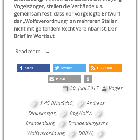
Vogelsänger, stellen die Verbände u.a.
gemeinsam fest, dass der vorgelegte Entwurf
der „Wolfsverordnung“ an mehreren Stellen
nicht mit geltendem Recht vereinbar ist. Der
Brief im Wortlaut:
Read more… →
teilen
twittern
RSS-feed
E-Mail
30. Juni 2017
Vogler
§ 45 BNatSchG
,
Andreas
Dinkelmeyer
,
BbgWolfV
,
Brandenburg
,
Brandenburgische
Wolfsverordnung
,
DBBW
,