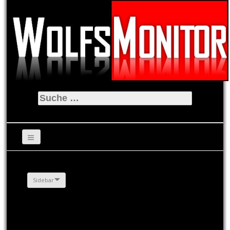
Suche
nach:
Sidebar