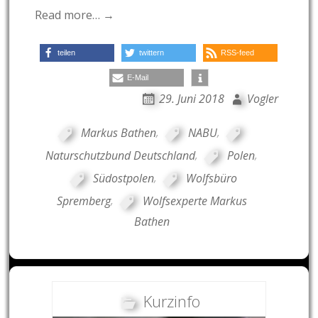
Read more… →
teilen
twittern
RSS-feed
E-Mail
29. Juni 2018
Vogler
Markus Bathen
,
NABU
,
Naturschutzbund Deutschland
,
Polen
,
Südostpolen
,
Wolfsbüro
Spremberg
,
Wolfsexperte Markus
Bathen
Kurzinfo