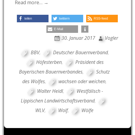
Read more… →
teilen
twittern
RSS-feed
E-Mail
30. Januar 2017
Vogler
BBV
,
Deutscher Bauernverband
,
Höfesterben
,
Präsident des
Bayerischen Bauernverbandes
,
Schutz
des Wolfes
,
wachsen oder weichen
,
Walter Heidl
,
Westfälisch -
Lippischen Landwirtschaftsverband
,
WLV
,
Wolf
,
Wölfe