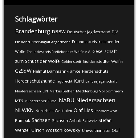
Schlagwörter
Brandenburg
DBBW
DJV
Deutscher Jagdverband
Freundeskreis freilebender
Emsland
Ernst-Ingolf Angermann
Gesellschaft
Wölfe
Freundeskreis Freilebender Wölfe e.V.
zum Schutz der Wölfe
Goldenstedter Wölfin
Goldenstedt
GzSdW
Helmut Dammann-Tamke
Herdenschutz
Kurti
Herdenschutzhunde
Jagdrecht
Landesjägerschaft
LJN
Niedersachsen
Markus Bathen
Mecklenburg Vorpommern
NABU
Niedersachsen
MT6
Munsteraner Rudel
NLWKN
Olaf Lies
Nordrhein-Westfalen
Problemwolf
Sachsen
Stefan
Pumpak
Sachsen-Anhalt
Schweiz
Ulrich Wotschikowsky
Wenzel
Umweltminister Olaf