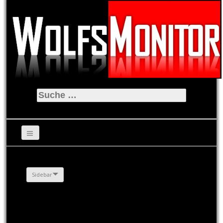
Suche
nach:
Sidebar