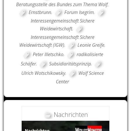
Beratungsstelle des Bundes zum Thema Wolf
,
Ernstbrunn
,
Forum Isegrim
,
Interessengemeinschaft Sichere
Weidewirtschaft
,
Interessengemeinschaft Sichere
Weidewirtschaft (IGW)
,
Leonie Greife
,
Peter Illetschko
,
radikalisierte
Schäfer
,
Subsidiaritätsprinzip
,
Ulrich Wotschikowsky
,
Wolf Science
Center
Nachrichten