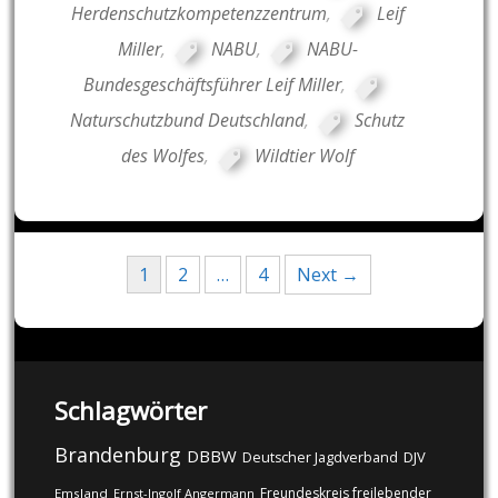
Herdenschutzkompetenzzentrum
,
Leif
Miller
,
NABU
,
NABU-
Bundesgeschäftsführer Leif Miller
,
Naturschutzbund Deutschland
,
Schutz
des Wolfes
,
Wildtier Wolf
Posts
1
2
…
4
Next →
navigation
Schlagwörter
Brandenburg
DBBW
DJV
Deutscher Jagdverband
Freundeskreis freilebender
Emsland
Ernst-Ingolf Angermann