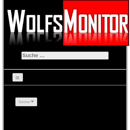
Suche
nach:
Sidebar