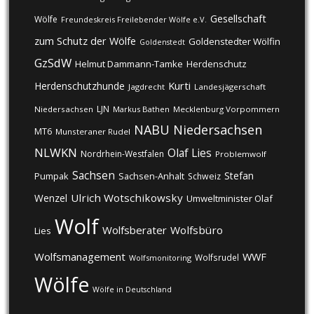
Gesellschaft
Wölfe
Freundeskreis Freilebender Wölfe e.V.
zum Schutz der Wölfe
Goldenstedter Wölfin
Goldenstedt
GzSdW
Helmut Dammann-Tamke
Herdenschutz
Kurti
Herdenschutzhunde
Jagdrecht
Landesjägerschaft
LJN
Niedersachsen
Markus Bathen
Mecklenburg Vorpommern
NABU
Niedersachsen
MT6
Munsteraner Rudel
NLWKN
Olaf Lies
Nordrhein-Westfalen
Problemwolf
Sachsen
Stefan
Pumpak
Sachsen-Anhalt
Schweiz
Ulrich Wotschikowsky
Wenzel
Umweltminister Olaf
Wolf
Wolfsberater
Wolfsbüro
Lies
Wolfsmanagement
WWF
Wolfsrudel
Wolfsmonitoring
Wölfe
Wölfe in Deutschland