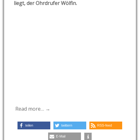
liegt, der Ohrdrufer Wölfin.
Read more… →
teilen
twittern
RSS-feed
E-Mail