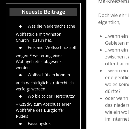
MK-Kreiszeitu
Beiträge aus dem
Jahr 2015
Neueste Beiträge
Doch wie ehrl
eigentlich,
Was die niedersächsische
Wolfsstudie mit Winston
…wenn ein 
Churchill zu tun hat…
Gebieten m
Emsland: Wolfsschutz soll
…wenn ein 
wegen Erweiterung eines
zwischen „
Wohngebietes abgesenkt
offenbar n
werden
…wenn ein 
Wolfsschützen können
er eigentl
auch nachträglich strafrechtlich
wo es kein
verfolgt werden
dürfte?
Wo bleibt der Tierschutz?
oder wenn 
– GzSdW zum Abschuss einer
das nieder
Wolfsfähe des Burgdorfer
wie ein wo
Rudels
im Internet
Fassungslos