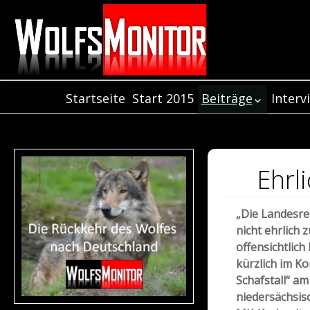
Startseite
Start 2015
Beiträge
Interv
Inter
Beiträge aus dem
Jahr 2021
Inter
Beiträge aus dem
Inter
Jahr 2020
Ehrl
Beiträge aus dem
Jahr 2019
„Die Landesre
Beiträge aus dem
nicht ehrlich 
Jahr 2018
offensichtlic
Beiträge aus de
kürzlich im K
Jahr 2017
Schafstall“ am
Beiträge aus dem
niedersächsis
Jahr 2016