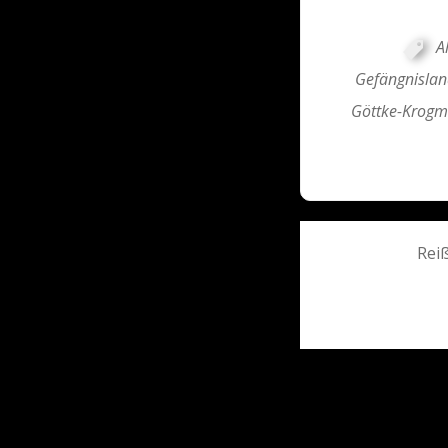
A
Gefängnisland
Göttke-Krog
Post
Reiß
navigati