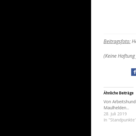
Beitragsfoto:
He
(Keine Haftung 
Ähnliche Beiträge
Von Arbeitshun
Maulhelden...
28. Juli 2019
In "Standpunkte