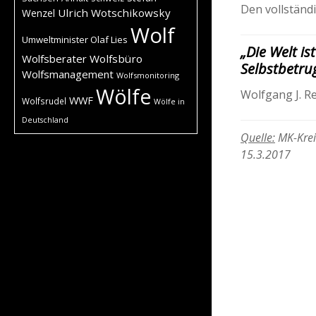
Den vollstän
Ulrich Wotschikowsky
Wenzel
Wolf
Umweltminister Olaf Lies
„Die Welt is
Wolfsberater
Wolfsbüro
Selbstbetru
Wolfsmanagement
Wolfsmonitoring
Wölfe
Wolfgang J. Re
WWF
Wolfsrudel
Wölfe in
Deutschland
Quelle:
MK-Kreis
15.3.2017