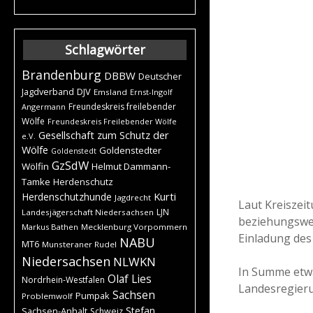
Schlagwörter
Brandenburg
DBBW
Deutscher
DJV
Jagdverband
Emsland
Ernst-Ingolf
Freundeskreis freilebender
Angermann
Wölfe
Freundeskreis Freilebender Wölfe
Gesellschaft zum Schutz der
e.V.
Wölfe
Goldenstedter
Goldenstedt
GzSdW
Wölfin
Helmut Dammann-
Tamke
Herdenschutz
Kurti
Herdenschutzhunde
Jagdrecht
Laut Kreiszei
LJN
Landesjägerschaft Niedersachsen
beziehungswei
Markus Bathen
Mecklenburg Vorpommern
Einladung des
NABU
MT6
Munsteraner Rudel
Niedersachsen
NLWKN
In Summe etwa
Olaf Lies
Nordrhein-Westfalen
Landesregieru
Sachsen
Pumpak
Problemwolf
Stefan
Sachsen-Anhalt
Schweiz