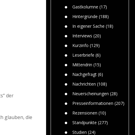
Paolo Mol
n
Gefährlic
Wolf fasz
Gastkolumne
(17)
Wolfs ge
dem Men
Hintergründe
(188)
Jim Bran
In eigener Sache
(18)
Warum W
Mensche
Interviews
(20)
gelegentl
Kurzinfo
(129)
Dr. Frank
Die Jagd,
Leserbriefe
(6)
und die J
Mittendrin
(15)
Nachgefragt
(6)
Nachrichten
(108)
Neuerscheinungen
(28)
s“ der
Presseinformationen
(207)
Rezensionen
(10)
h glauben, die
Standpunkte
(277)
Studien
(24)