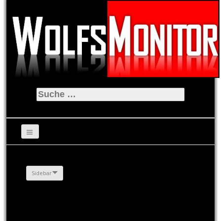
Suche
nach:
Sidebar