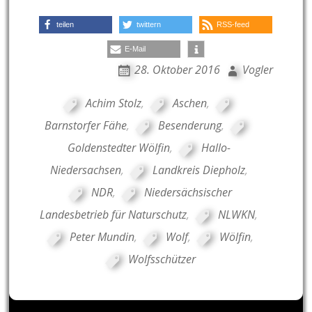
teilen
twittern
RSS-feed
E-Mail
28. Oktober 2016
Vogler
Achim Stolz
,
Aschen
,
Barnstorfer Fähe
,
Besenderung
,
Goldenstedter Wölfin
,
Hallo-
Niedersachsen
,
Landkreis Diepholz
,
NDR
,
Niedersächsischer
Landesbetrieb für Naturschutz
,
NLWKN
,
Peter Mundin
,
Wolf
,
Wölfin
,
Wolfsschützer