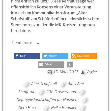
nicht ehrlich zu uns.“ Diese Kernaussage war
offensichtlich Konsens einer Veranstaltung
kürzlich im Kommunikationsforum „Alter
Schafstall“ am Schäferhof im niedersächsischen
Stemshorn, von der die MK-Kreiszeitung nun
berichtete.
Read more… →
teilen
twittern
RSS-feed
E-Mail
15. März 2017
Vogler
Alter Schafstall
,
Altes Amt
Lemförde
,
FDP-Ortsverband
,
Gefängnislandschaften für Nutztiere
,
Gero Hocker
,
Heike Hannker
,