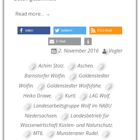
Read more… →
teilen
twittern
RSS-feed
E-Mail
2. November 2016
Vogler
Achim Stolz
,
Aschen
,
Barnstorfer Wölfin
,
Goldenstedter
Wölfin
,
Goldenstedter Wolfsfähe
,
Heiko Drawe
,
Kurti
,
LAG Wolf
,
Landesarbeitsgruppe Wolf im NABU
Niedersachsen
,
Landesbetrieb für
Wasserwirtschaft Küsten- und Naturschutz
,
MT6
,
Munsteraner Rudel
,