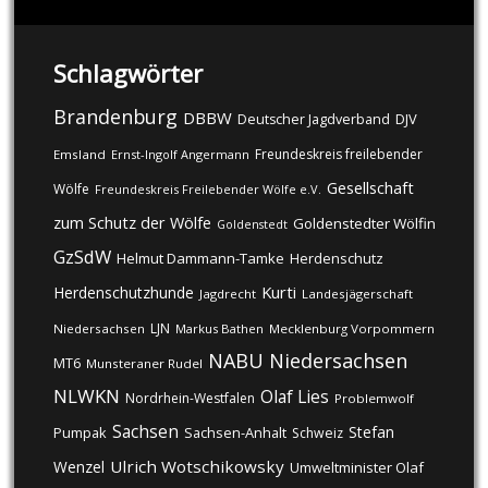
Schlagwörter
Brandenburg
DBBW
DJV
Deutscher Jagdverband
Freundeskreis freilebender
Emsland
Ernst-Ingolf Angermann
Gesellschaft
Wölfe
Freundeskreis Freilebender Wölfe e.V.
zum Schutz der Wölfe
Goldenstedter Wölfin
Goldenstedt
GzSdW
Helmut Dammann-Tamke
Herdenschutz
Kurti
Herdenschutzhunde
Jagdrecht
Landesjägerschaft
LJN
Niedersachsen
Markus Bathen
Mecklenburg Vorpommern
NABU
Niedersachsen
MT6
Munsteraner Rudel
NLWKN
Olaf Lies
Nordrhein-Westfalen
Problemwolf
Sachsen
Stefan
Pumpak
Sachsen-Anhalt
Schweiz
Ulrich Wotschikowsky
Wenzel
Umweltminister Olaf