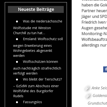
Beiträge aus de
haben die Gol
Jahr 2015
Neueste Beiträge
Partner heuer
Jäger und SP
Was die niedersächsische
Friedrich Iven
Augen gesehe
Wolfsstudie mit Winston
Churchill zu tun hat…
Monitoring-N
Emsland: Wolfsschutz soll
Wolfsbeauftra
allerdings nu
wegen Erweiterung eines
Wohngebietes abgesenkt
werden
Wolfsschützen können
auch nachträglich strafrechtlich
verfolgt werden
Wo bleibt der Tierschutz?
– GzSdW zum Abschuss einer
Anke Sei
Wolfsfähe des Burgdorfer
Goldens
Rudels
Fassungslos
Grundschut