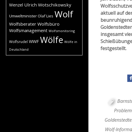
Ulrich Wotschikowsky
Wenzel
Wolfsschutzve
Wolf
aktuell auf d
Umweltminister Olaf Lies
beunruhigend
Wolfsberater
Wolfsbüro
Goldenstedter
Wolfsmanagement
Wolfsmonitoring
insgesamt vi
Wölfe
Schießübungen
WWF
Wolfsrudel
Wölfe in
festgestellt.
Deutschland
Barnst
Problem
Goldenstedte
Wolf-Informa