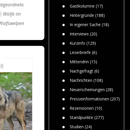
n
Gefährlic
abgeordnete
,
Wolf faszi
Gastkolumne
(17)
Wolfs ge
Wölfe im
dem Men
Hintergründe
(188)
Jim Bran
Wolfswelpen
In eigener Sache
(18)
Warum W
Mensche
Interviews
(20)
gelegentl
Kurzinfo
(129)
Dr. Frank
Die Jagd,
Leserbriefe
(6)
und die J
Mittendrin
(15)
ll
Nachgefragt
(6)
Nachrichten
(108)
Neuerscheinungen
(28)
Presseinformationen
(207)
Rezensionen
(10)
Standpunkte
(277)
Studien
(24)