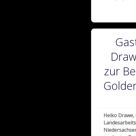
Gas
Draw
zur B
Golden
Heiko Drawe, 
Landesarbeit
Niedersachsen