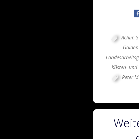
Achim S
Goldens
Landesarbeits
Küsten- und
Peter M
Weite