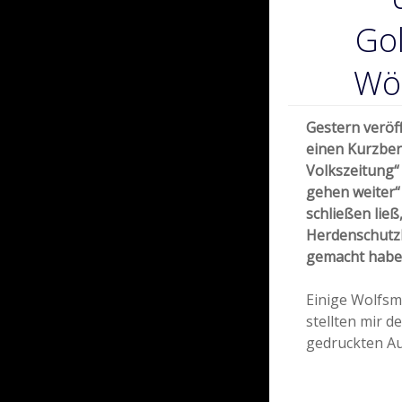
Go
Wöl
Gestern veröff
einen Kurzber
Volkszeitung“ 
gehen weiter“ 
schließen ließ,
Herdenschutz
gemacht habe
Einige Wolfsm
stellten mir d
gedruckten Au