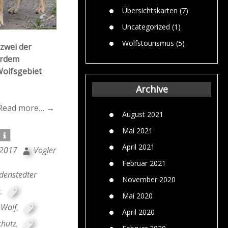
Übersichtskarten
(7)
Uncategorized
(1)
Wolfstourismus
(5)
 zwei der
erdem
Wolfsgebiet
Archive
Read more… →
August 2021
Mai 2021
April 2021
 2017
Vogler
Februar 2021
denstedter
November 2020
e
,
Mai 2020
Wolf
,
April 2020
chutz
,