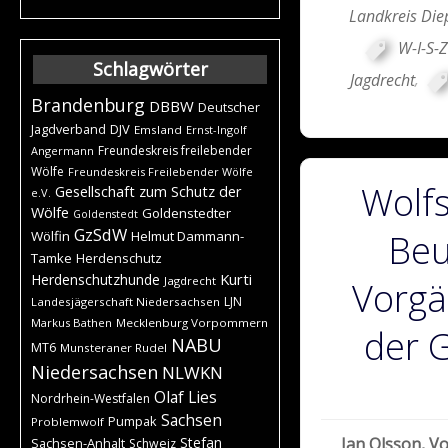
Landkreis Die
W-I-S-Z
Schlagwörter
Jagdrecht
,
Brandenburg
DBBW
Deutscher
DJV
Jagdverband
Emsland
Ernst-Ingolf
Freundeskreis freilebender
Angermann
Wölfe
Freundeskreis Freilebender Wölfe
Wolfs
Gesellschaft zum Schutz der
e.V.
Wölfe
Goldenstedter
Goldenstedt
GzSdW
Beu
Wölfin
Helmut Dammann-
Tamke
Herdenschutz
Kurti
Herdenschutzhunde
Jagdrecht
Vorgä
LJN
Landesjägerschaft Niedersachsen
Markus Bathen
Mecklenburg Vorpommern
der 
NABU
MT6
Munsteraner Rudel
Niedersachsen
NLWKN
Olaf Lies
Nordrhein-Westfalen
Sachsen
Pumpak
Problemwolf
Stefan
Jan Olsson, V
Sachsen-Anhalt
Schweiz