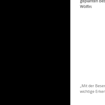
geplanten Be
Wölfin:
„Mit der Bese
wichtige Erke