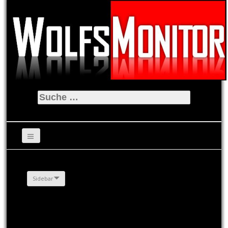
Suche
nach:
Sidebar