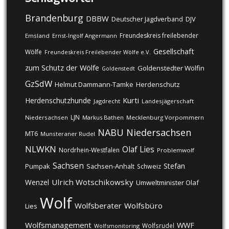
Brandenburg
DBBW
DJV
Deutscher Jagdverband
Freundeskreis freilebender
Emsland
Ernst-Ingolf Angermann
Gesellschaft
Wölfe
Freundeskreis Freilebender Wölfe e.V.
zum Schutz der Wölfe
Goldenstedter Wölfin
Goldenstedt
GzSdW
Helmut Dammann-Tamke
Herdenschutz
Kurti
Herdenschutzhunde
Jagdrecht
Landesjägerschaft
LJN
Niedersachsen
Markus Bathen
Mecklenburg Vorpommern
NABU
Niedersachsen
MT6
Munsteraner Rudel
NLWKN
Olaf Lies
Nordrhein-Westfalen
Problemwolf
Sachsen
Stefan
Pumpak
Sachsen-Anhalt
Schweiz
Ulrich Wotschikowsky
Wenzel
Umweltminister Olaf
Wolf
Wolfsberater
Wolfsbüro
Lies
Wolfsmanagement
WWF
Wolfsrudel
Wolfsmonitoring