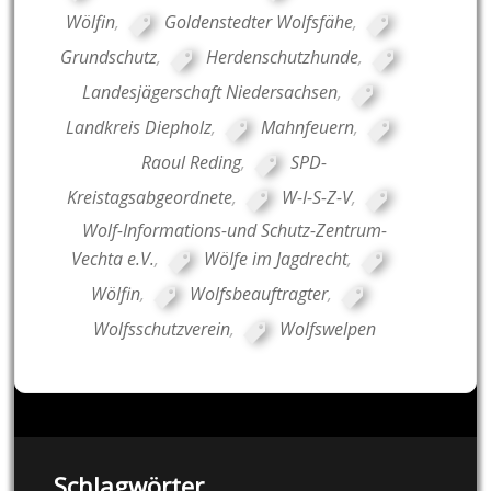
Wölfin
,
Goldenstedter Wolfsfähe
,
Grundschutz
,
Herdenschutzhunde
,
Landesjägerschaft Niedersachsen
,
Landkreis Diepholz
,
Mahnfeuern
,
Raoul Reding
,
SPD-
Kreistagsabgeordnete
,
W-I-S-Z-V
,
Wolf-Informations-und Schutz-Zentrum-
Vechta e.V.
,
Wölfe im Jagdrecht
,
Wölfin
,
Wolfsbeauftragter
,
Wolfsschutzverein
,
Wolfswelpen
Schlagwörter