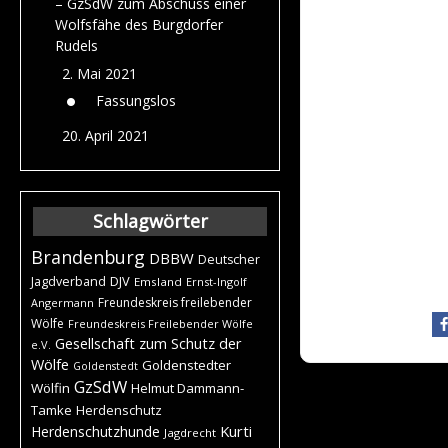
– GzSdW zum Abschuss einer
Wolfsfähe des Burgdorfer
Rudels
2. Mai 2021
Fassungslos
20. April 2021
Schlagwörter
Brandenburg
DBBW
Deutscher
DJV
Jagdverband
Emsland
Ernst-Ingolf
Freundeskreis freilebender
Angermann
Wölfe
Freundeskreis Freilebender Wölfe
Gesellschaft zum Schutz der
e.V.
Wölfe
Goldenstedter
Goldenstedt
GzSdW
Wölfin
Helmut Dammann-
Tamke
Herdenschutz
Kurti
Herdenschutzhunde
Jagdrecht