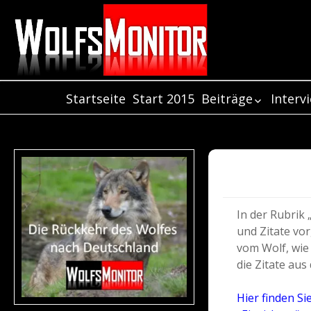
Startseite
Start 2015
Beiträge
Interv
Beiträge aus dem
Inter
Jahr 2021
Inter
Beiträge aus dem
Inter
Jahr 2020
Beiträge aus dem
Jahr 2019
In der Rubrik 
Beiträge aus dem
und Zitate vor
Jahr 2018
vom Wolf, wie
Beiträge aus dem
die Zitate aus
Jahr 2017
Beiträge aus dem
Hier finden Si
Jahr 2016