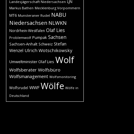
LJN
Landesjägerschaft Niedersachsen
Markus Bathen
Mecklenburg Vorpommern
NABU
MT6
Munsteraner Rudel
Niedersachsen
NLWKN
Olaf Lies
Nordrhein-Westfalen
Sachsen
Pumpak
Problemwolf
Stefan
Sachsen-Anhalt
Schweiz
Ulrich Wotschikowsky
Wenzel
Wolf
Umweltminister Olaf Lies
Wolfsberater
Wolfsbüro
Wolfsmanagement
Wolfsmonitoring
Wölfe
WWF
Wolfsrudel
Wölfe in
Deutschland