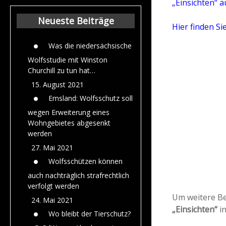
„Einsichten“ 
Beiträge aus dem
Jahr 2015
Neueste Beiträge
Hier finden Sie
Was die niedersächsische
Wolfsstudie mit Winston
Churchill zu tun hat…
15. August 2021
Emsland: Wolfsschutz soll
wegen Erweiterung eines
Wohngebietes abgesenkt
werden
27. Mai 2021
Wolfsschützen können
auch nachträglich strafrechtlich
verfolgt werden
Um weitere Be
24. Mai 2021
„Einsichten“
in
Wo bleibt der Tierschutz?