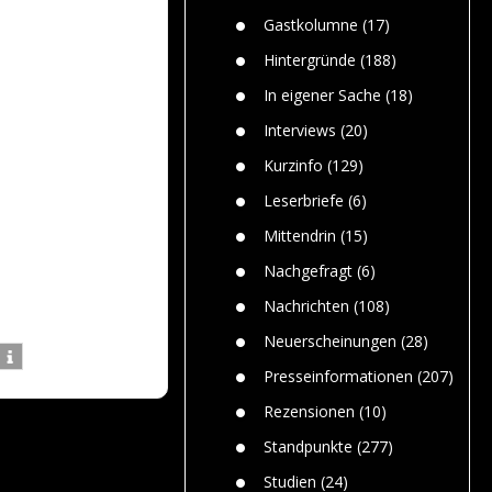
Paolo Mol
n
Gefährlic
Wolf fasz
Gastkolumne
(17)
Wolfs ge
dem Men
Hintergründe
(188)
Jim Bran
In eigener Sache
(18)
Warum W
Mensche
Interviews
(20)
gelegentl
Kurzinfo
(129)
Dr. Frank
Die Jagd,
Leserbriefe
(6)
und die J
Mittendrin
(15)
Nachgefragt
(6)
Nachrichten
(108)
Neuerscheinungen
(28)
Presseinformationen
(207)
Rezensionen
(10)
Standpunkte
(277)
Studien
(24)