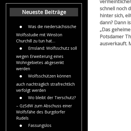
vermeintliche
Beiträge aus dem
schnell noch 
Jahr 2015
Neueste Beiträge
hinter sich, e
dann? Dann is
Was die niedersächsische
„Das geheime
Wolfsstudie mit Winston
Potsdamer Th
Churchill zu tun hat…
ausverkauft. M
Emsland: Wolfsschutz soll
wegen Erweiterung eines
Wohngebietes abgesenkt
werden
Wolfsschützen können
auch nachträglich strafrechtlich
verfolgt werden
Wo bleibt der Tierschutz?
– GzSdW zum Abschuss einer
Wolfsfähe des Burgdorfer
Rudels
Fassungslos