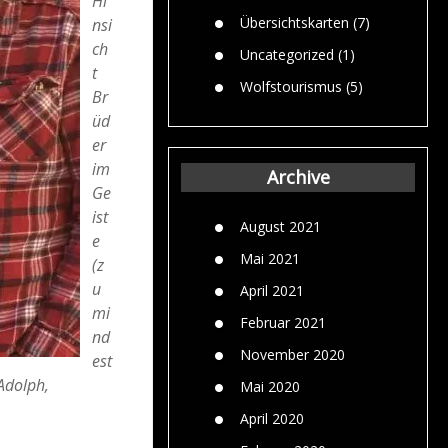
Hi
Übersichtskarten
(7)
nsi
ch
Uncategorized
(1)
t
Wolfstourismus
(5)
Br
üd
er
im
Archive
Ge
ist
August 2021
e
Mai 2021
(z
u
April 2021
mi
Februar 2021
nd
November 2020
est
Adolph,
Mai 2020
April 2020