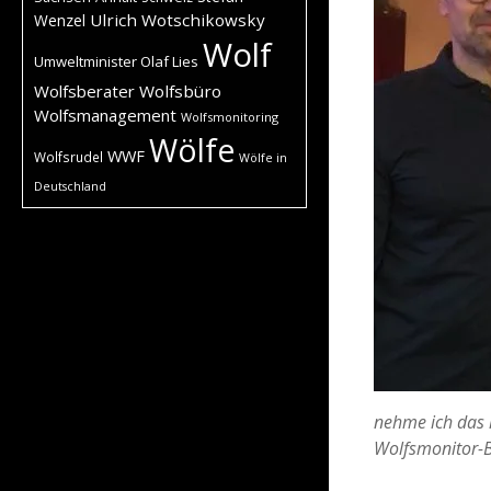
Ulrich Wotschikowsky
Wenzel
Wolf
Umweltminister Olaf Lies
Wolfsberater
Wolfsbüro
Wolfsmanagement
Wolfsmonitoring
Wölfe
WWF
Wolfsrudel
Wölfe in
Deutschland
nehme ich das 
Wolfsmonitor-Bl