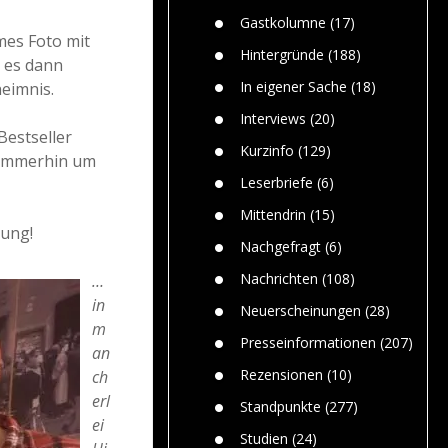
Paolo Mol
n
Gefährlic
Wolf fasz
Gastkolumne
(17)
Wolfs ge
mes Foto mit
dem Men
Hintergründe
(188)
 es dann
Jim Bran
In eigener Sache
(18)
heimnis.
Warum W
Mensche
Interviews
(20)
gelegentl
Bestseller
Kurzinfo
(129)
r immerhin um
Dr. Frank
Die Jagd,
Leserbriefe
(6)
und die J
Mittendrin
(15)
rung!
Nachgefragt
(6)
Nachrichten
(108)
…
in
Neuerscheinungen
(28)
m
Presseinformationen
(207)
an
Rezensionen
(10)
ch
erl
Standpunkte
(277)
ei
Studien
(24)