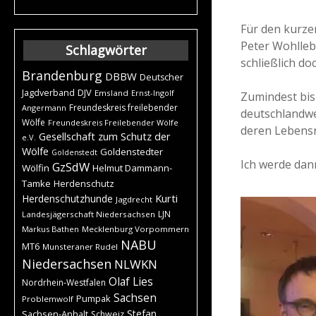
Für den kurze
Peter Wohlleb
Schlagwörter
schließlich do
Brandenburg
DBBW
Deutscher
DJV
Jagdverband
Emsland
Ernst-Ingolf
Zumindest bis
Freundeskreis freilebender
Angermann
deutschlandwe
Wölfe
Freundeskreis Freilebender Wölfe
deren Lebens
Gesellschaft zum Schutz der
e.V.
Wölfe
Goldenstedter
Goldenstedt
Ich werde dan
GzSdW
Wölfin
Helmut Dammann-
Tamke
Herdenschutz
Kurti
Herdenschutzhunde
Jagdrecht
LJN
Landesjägerschaft Niedersachsen
Markus Bathen
Mecklenburg Vorpommern
NABU
MT6
Munsteraner Rudel
Niedersachsen
NLWKN
Olaf Lies
Nordrhein-Westfalen
Sachsen
Pumpak
Problemwolf
Stefan
Sachsen-Anhalt
Schweiz