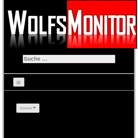
Suche
nach:
Sidebar