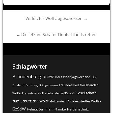
Post
Verletzter Wolf abgeschossen →
navigation
← Die letzten Schäfer Deutschlands retten
Schlagwörter
Brandenburg
DBBW
DJV
Deutscher Jagdverband
Freundeskreis freilebender
Emsland
Ernst-Ingolf Angermann
Gesellschaft
Wölfe
Freundeskreis Freilebender Wölfe e.V.
zum Schutz der Wölfe
Goldenstedter Wölfin
Goldenstedt
GzSdW
Helmut Dammann-Tamke
Herdenschutz