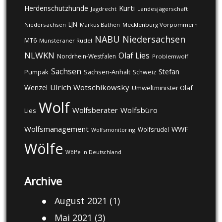
Kurti
Herdenschutzhunde
Jagdrecht
Landesjägerschaft
LJN
Niedersachsen
Markus Bathen
Mecklenburg Vorpommern
NABU
Niedersachsen
MT6
Munsteraner Rudel
NLWKN
Olaf Lies
Nordrhein-Westfalen
Problemwolf
Sachsen
Stefan
Pumpak
Sachsen-Anhalt
Schweiz
Ulrich Wotschikowsky
Wenzel
Umweltminister Olaf
Wolf
Wolfsberater
Wolfsbüro
Lies
Wolfsmanagement
WWF
Wolfsrudel
Wolfsmonitoring
Wölfe
Wölfe in Deutschland
Archive
August 2021
(1)
Mai 2021
(3)