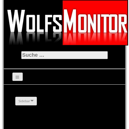
Suche
nach:
Sidebar