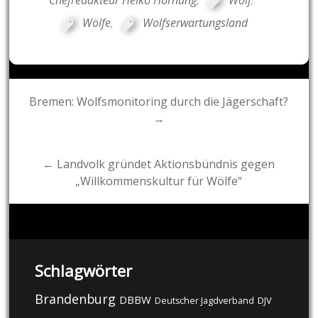
Chefredakteur Heiko Hornung
,
Wolf
,
Wölfe
,
Wolfserwartungsland
Post
Bremen: Wolfsmonitoring durch die Jägerschaft?
→
navigation
← Landvolk gründet Aktionsbündnis gegen
„Willkommenskultur für Wölfe“
Schlagwörter
Brandenburg
DBBW
DJV
Deutscher Jagdverband