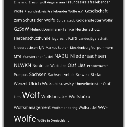
Freundeskreis freilebender
Emsland
Ernst-Ingolf Angermann
Gesellschaft
Wölfe
Freundeskreis Freilebender Wölfe e.V.
zum Schutz der Wölfe
Goldenstedter Wölfin
Goldenstedt
GzSdW
Helmut Dammann-Tamke
Herdenschutz
Kurti
Herdenschutzhunde
Jagdrecht
Landesjägerschaft
LJN
Niedersachsen
Markus Bathen
Mecklenburg Vorpommern
NABU
Niedersachsen
MT6
Munsteraner Rudel
NLWKN
Olaf Lies
Nordrhein-Westfalen
Problemwolf
Sachsen
Stefan
Pumpak
Sachsen-Anhalt
Schweiz
Ulrich Wotschikowsky
Wenzel
Umweltminister Olaf
Wolf
Wolfsberater
Wolfsbüro
Lies
Wolfsmanagement
WWF
Wolfsrudel
Wolfsmonitoring
Wölfe
Wölfe in Deutschland