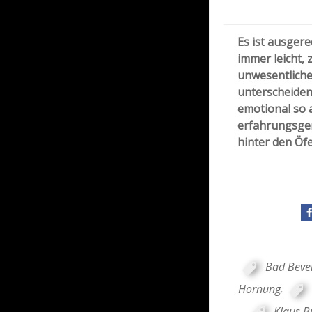
Es ist ausger
immer leicht,
unwesentliche
unterscheiden
emotional so 
erfahrungsge
hinter den Öf
Bad Beve
Hornung
,
Klaus B