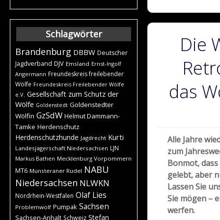
Schlagwörter
Die 
Brandenburg
DBBW
Deutscher
Retr
DJV
Jagdverband
Emsland
Ernst-Ingolf
Freundeskreis freilebender
Angermann
das Wo
Wölfe
Freundeskreis Freilebender Wölfe
Gesellschaft zum Schutz der
e.V.
Wölfe
Goldenstedter
Goldenstedt
GzSdW
Wölfin
Helmut Dammann-
Tamke
Herdenschutz
Kurti
Herdenschutzhunde
Jagdrecht
Alle Jahre wied
LJN
Landesjägerschaft Niedersachsen
zum Jahreswec
Markus Bathen
Mecklenburg Vorpommern
Bonmot, dass 
NABU
MT6
Munsteraner Rudel
gelebt, aber 
Niedersachsen
NLWKN
Lassen Sie u
Olaf Lies
Nordrhein-Westfalen
Sie mögen – e
Sachsen
Pumpak
Problemwolf
werfen.
Stefan
Sachsen-Anhalt
Schweiz