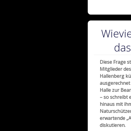
Wievie
das
Diese Frage st
Mitglieder de
Hallenberg kü
ausgerechnet 
Halle zur Bea
– so schreibt 
hinaus mit ih
Naturschützer
erwartende „A
diskutieren.