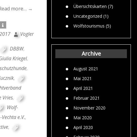
Übersichtskarten
(7)
Read more… →
Uncategorized
(1)
Wolfstourismus
(5)
 2017
Vogler
DBBW
,
Archive
Giulia Kriegel
,
schutzhunde
,
August 2021
Kucznik
,
Mai 2021
htverband
April 2021
 Vries
,
Februar 2021
Wolf-
November 2020
-Vechta e.V.
,
Mai 2020
tive
,
April 2020