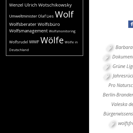
Ulrich Wotschikowsky
Wenzel
Wolf
Umweltminister Olaf Lies
Wolfsberater
Wolfsbüro
Wolfsmanagement
Wolfsmonitoring
Wölfe
WWF
Wolfsrudel
Wölfe in
Barbara
Deutschland
Dokumenta
Grüne Lig
Jahresrüc
Pro Natursc
Berlin-Brande
Valeska de
Bürgerwissens
wolfsfr