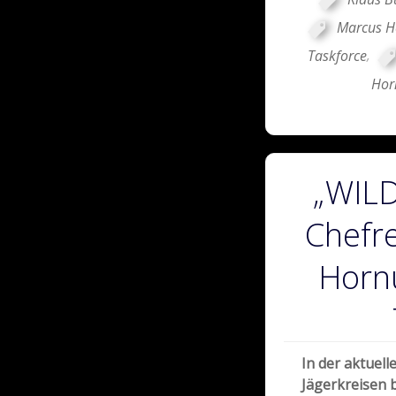
Marcus H
Taskforce
,
Hor
„WIL
Chefr
Hornu
In der aktuel
Jägerkreisen 