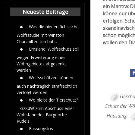
Beiträge aus de
ein Mantra: D
Jahr 2015
Neueste Beiträge
könne nur übe
erfolgen, Sch
Was die niedersächsische
skandinavisch
schon möglich
Wolfsstudie mit Winston
Churchill zu tun hat…
wollen den Di
Emsland: Wolfsschutz soll
wegen Erweiterung eines
Wohngebietes abgesenkt
werden
Wolfsschützen können
auch nachträglich strafrechtlich
verfolgt werden
Geschä
Wo bleibt der Tierschutz?
Schutz der Wö
– GzSdW zum Abschuss einer
Wolfsfähe des Burgdorfer
Hausding
,
Rudels
Fassungslos