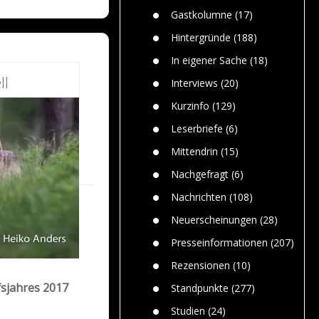
n
Gefährlic
Wolf faszi
Gastkolumne
(17)
Wolfs ge
dem Men
Hintergründe
(188)
Jim Bran
In eigener Sache
(18)
Warum W
ll
Mensche
Interviews
(20)
gelegentl
Kurzinfo
(129)
Dr. Frank
Die Jagd,
Leserbriefe
(6)
und die J
Mittendrin
(15)
Nachgefragt
(6)
Nachrichten
(108)
Neuerscheinungen
(28)
Presseinformationen
(207)
Rezensionen
(10)
fsjahres 2017
Standpunkte
(277)
Studien
(24)