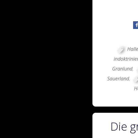
Hall
indoktrinie
Granlund
,
Sauerland
,
H
Die g