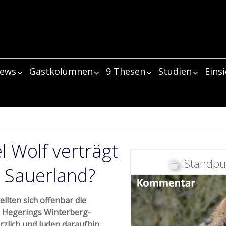
iews
Gastkolumnen
9 Thesen
Studien
Eins
m
views 2017
Was die
Kolumnistin Wiebke
3 Antworten von
Thesen 1 bis 5
Die Nachbarschaft
„Menschliches
Eins
Die
niedersächsische
Wendorff
Ludger Schomaker,
von Pferd und Wolf
Fehlverhalten
ein
views 2016
3 Antworten von Dr.
Thesen 6 bis 9
Eins
Lok
Wolfsstudie mit
NABU-Vorsitzender
– evolutionär ein
zumeist Auslö
auf
m
“Niedersächsischer
Kolumnist Klaus
Frank Krüger
Kolumne: Was
Unt
Winston Churchill zu
in Barnstorf
alter Hut!
von Großraubt
The
views 2015
3 Antworten von
Zwischenfazits –
Eins
Wol
Weg”: Der Wolf soll
Bullerjahn
braucht der Mensch
Med
tun hat…
Attacken“
3 Antworten von Elli
Peter Peuker
Realitätsabgleich
Zwi
ins Jagdrecht
Sind Reiter die
als Jäger,
Gef
ein
m
Beiträge Dezember
Kolumnist David
H. Radinger
Görlitz: Verirrter
Zur Bewilligung
201
Emsland:
aufgenommen
modernen
Jagdkonkurrent und
Bericht des B
als
The
3 Antworten von
l Wolf verträgt
2019
Gerke
Wolf muss betäubt
eines
Wolfsschutz soll
werden
Rotkäppchen?
Wolfsberater? (Teil
zum Wolf in
zul
3 Antworten von
Nathalie Soethe
werden
Wolfsabschusses in
Her
wegen Erweiterung
3 von 3)
Deutschland 
m
Beiträge
Beiträge Dezember
Frank Faß (Teil 1)
Asymmetrische
Die Wolfsmonitor-
Standpu
Beiträge Mai 2020
Prüfung der
Sachsen
Bed
Sch
3 Antworten von
eines Wohngebietes
28.10.2015
 Sauerland?
November2019
2018
IFAW zur “Lex Wolf”:
Berichterstattung?
Retrospektive auf
Änderungen im
Was braucht der
Akz
Pro
3 Antworten von
Markus Bathen
abgesenkt werden
Beiträge April 2020
Abschüsse in
Die Politik scheint
das Wolfsjahr 2018 –
Wolf MT6: Warum
Naturschutzgesetz
Mensch als Jäger,
Wölfe traben 
Wöl
ver
m
Beiträge Oktober
Beiträge November
Beiträge Dezember
Frank Faß (Teil 2)
Jetzt prüft auch
Erschossener Wolf
Update zur
Die Wolfsmonitor-
Niedersachsen
Geschenke an
Teil 1 – Januar
ein Abschuss die
3 Antworten von
Wolfsschützen
des Bundes auf EU-
Jagdkonkurrent und
in der Stunde 
The
2019
2018
2017
Meck-Pomm den
gefunden: Ist es der
vermeintlichen
Retrospektive auf
“ausgesetzt”: Klage
bestimmte
richtige Lösung war
Wol
Beiträge Februar
3 Antworten von
Torsten Fritz
„Abschuss und die
können auch
Konformität
Wolfsberater? (Teil
Fotofallenstud
ellten sich offenbar die
Abschuss von Wolf
Rodewalder Rüde?
“Hasta la vista,
Wolfsattacke:
das Wolfsjahr 2017 –
der GzSdW zeigt
Interessenverbände
4
Dau
m
2020
Beiträge September
Beiträge Oktober
Beiträge November
Beiträge Dezember
Christiane Schröder
Forderung nach
Neuer
Tragischer Übergriff
Die „Problem-
Das Jahr 2016: Die
nachträglich
2 von 3)
der Schweiz
GW924m
baby!”
Grautöne
Teil 1
Das
s Hegerings Winterberg-
3 Antworten von
Olaf Lies verkündet
Wirkung
zu verteilen
Ana
2019
2018
2017
2016
wolfsfreien Zonen
Liegen Olaf Lies und
Wolfsmanagement-
auf Schafherde in
Wolfsverordnung“
Wolfsmonitor-
strafrechtlich
niedersächsische
Lok
Beiträge Januar 2020
3 Antworten von
Ralph Schräder
DJV entsetzt:
Wolfsverordnung
Was braucht der
Studie: 1769
das
rzlich und luden daraufhin
helfen niemandem,
Schleswig Holstein:
die Bundesregierung
Plan in Brandenburg
Das „unwürdige,
Niedersachsen:
Mecklenburg-
Konterkariert die
Retrospektive