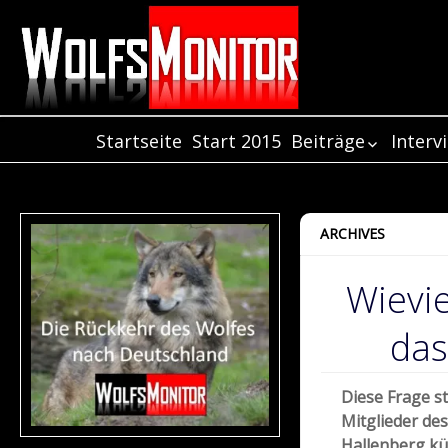
Startseite
Start 2015
Beiträge
Interv
Beiträge aus de
Inter
Jahr 2021
Inter
Beiträge aus de
Inter
ARCHIVES
Jahr 2020
Beiträge aus de
Wievie
Jahr 2019
Beiträge aus de
das
Jahr 2018
Beiträge aus de
Jahr 2017
Diese Frage st
Beiträge aus de
Mitglieder de
Jahr 2016
Hallenberg kü