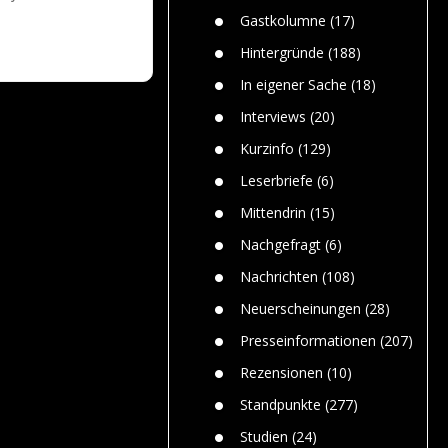
n
Gefährlic
Wolf faszi
Gastkolumne
(17)
Wolfs ge
dem Men
Hintergründe
(188)
Jim Bran
In eigener Sache
(18)
Warum W
Mensche
Interviews
(20)
gelegentl
Kurzinfo
(129)
Dr. Frank
Die Jagd,
Leserbriefe
(6)
und die J
Mittendrin
(15)
Nachgefragt
(6)
Nachrichten
(108)
Neuerscheinungen
(28)
Presseinformationen
(207)
Rezensionen
(10)
Standpunkte
(277)
Studien
(24)