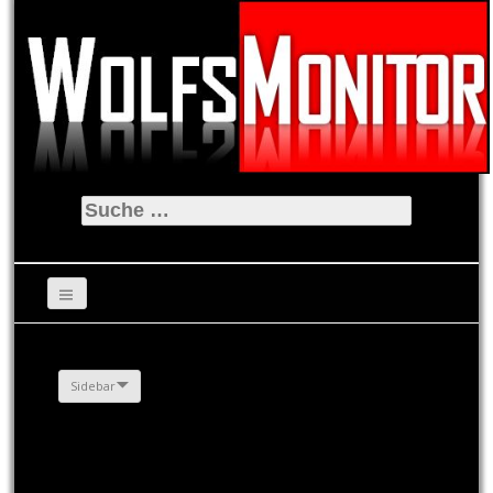
Suche
nach:
Sidebar