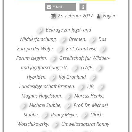
E-Mail
25. Februar 2017
Vogler
Beiträge zur Jagd- und
Wildtierforschung
,
Bremen
,
Das
Europa der Wölfe
,
Eirik Grankvist
,
Forum Isegrim
,
Gesellschaft für Wildtier-
und Jagdforschung e.V.
,
GWJF
,
Hybriden
,
Kaj Granlund
,
Landesjägerschaft Bremen
,
LJB
,
Magnus Hagelstam
,
Marcus Henke
,
Michael Stubbe
,
Prof. Dr. Michael
Stubbe
,
Ronny Meyer
,
Ulrich
Wotschikowsky
,
Umweltstaatsrat Ronny