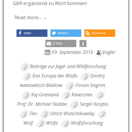
GbR ergänzend zu Wort kommen:
Read more… →
teilen
twittern
RSS-feed
E-Mail
19. September 2016
Vogler
Beiträge zur Jagd- und Wildforschung
,
Das Europa der Wölfe
,
Dmitrij
Iwanowitsch Bibikow
,
Forum Isegrim
,
Kaj Granlund
,
Kaverznev
,
Prof. Dr. Michael Stubbe
,
Sergei Korytin
,
Tier
,
Ulrich Wotschikowsky
,
Wolf
,
Wölfe
,
Wolfsforschung