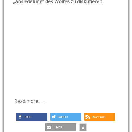
„Ansiedelung“ des Wolfes zu diskutieren.
Read more… →
teilen
twittern
RSS-feed
E-Mail