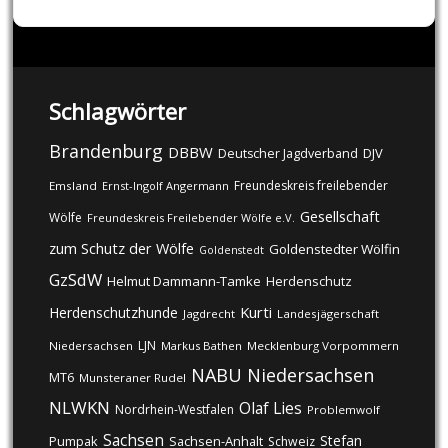
Schlagwörter
Brandenburg
DBBW
DJV
Deutscher Jagdverband
Freundeskreis freilebender
Emsland
Ernst-Ingolf Angermann
Gesellschaft
Wölfe
Freundeskreis Freilebender Wölfe e.V.
zum Schutz der Wölfe
Goldenstedter Wölfin
Goldenstedt
GzSdW
Helmut Dammann-Tamke
Herdenschutz
Kurti
Herdenschutzhunde
Jagdrecht
Landesjägerschaft
LJN
Niedersachsen
Markus Bathen
Mecklenburg Vorpommern
NABU
Niedersachsen
MT6
Munsteraner Rudel
NLWKN
Olaf Lies
Nordrhein-Westfalen
Problemwolf
Sachsen
Stefan
Pumpak
Sachsen-Anhalt
Schweiz