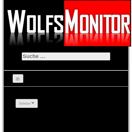
Suche
nach:
Sidebar