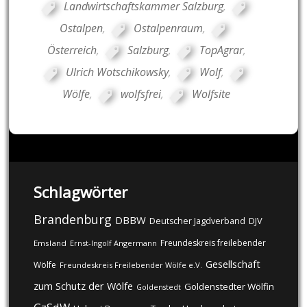
Landwirtschaftskammer Salzburg
,
Ostalpen
,
Ostalpenraum
,
Österreich
,
Salzburg
,
TopAgrar
,
Ulrich Wotschikowsky
,
Wolf
,
Wölfe
,
wolfsfrei
,
Wolfsite
Schlagwörter
Brandenburg
DBBW
DJV
Deutscher Jagdverband
Freundeskreis freilebender
Emsland
Ernst-Ingolf Angermann
Gesellschaft
Wölfe
Freundeskreis Freilebender Wölfe e.V.
zum Schutz der Wölfe
Goldenstedter Wölfin
Goldenstedt