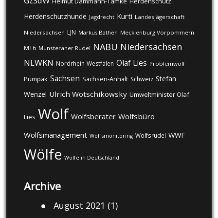
GzSdW
Helmut Dammann-Tamke
Herdenschutz
Kurti
Herdenschutzhunde
Jagdrecht
Landesjägerschaft
LJN
Niedersachsen
Markus Bathen
Mecklenburg Vorpommern
NABU
Niedersachsen
MT6
Munsteraner Rudel
NLWKN
Olaf Lies
Nordrhein-Westfalen
Problemwolf
Sachsen
Stefan
Pumpak
Sachsen-Anhalt
Schweiz
Ulrich Wotschikowsky
Wenzel
Umweltminister Olaf
Wolf
Wolfsberater
Wolfsbüro
Lies
Wolfsmanagement
WWF
Wolfsrudel
Wolfsmonitoring
Wölfe
Wölfe in Deutschland
Archive
August 2021
(1)