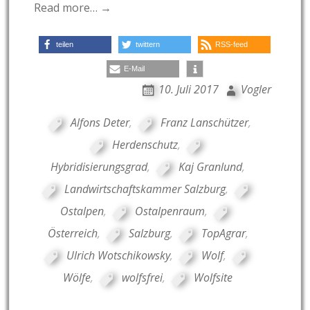
Read more… →
teilen
twittern
RSS-feed
E-Mail
10. Juli 2017
Vogler
Alfons Deter
,
Franz Lanschützer
,
Herdenschutz
,
Hybridisierungsgrad
,
Kaj Granlund
,
Landwirtschaftskammer Salzburg
,
Ostalpen
,
Ostalpenraum
,
Österreich
,
Salzburg
,
TopAgrar
,
Ulrich Wotschikowsky
,
Wolf
,
Wölfe
,
wolfsfrei
,
Wolfsite