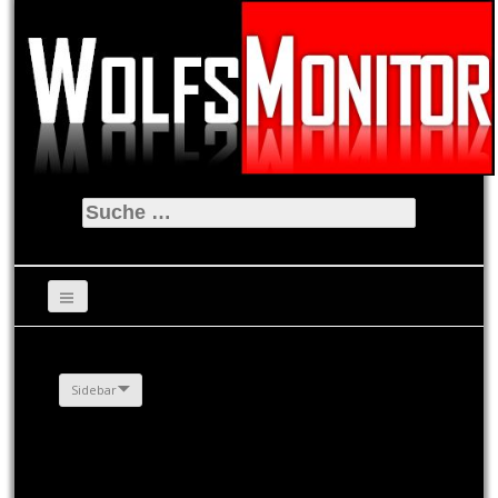
Suche
nach:
Sidebar