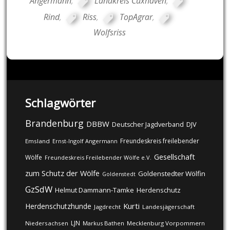
Angermann
,
Landkreis Cuxhaven
,
Rind
,
Riss
,
TopAgrar
,
Wolfsriss
Schlagwörter
Brandenburg
DBBW
DJV
Deutscher Jagdverband
Freundeskreis freilebender
Emsland
Ernst-Ingolf Angermann
Gesellschaft
Wölfe
Freundeskreis Freilebender Wölfe e.V.
zum Schutz der Wölfe
Goldenstedter Wölfin
Goldenstedt
GzSdW
Helmut Dammann-Tamke
Herdenschutz
Kurti
Herdenschutzhunde
Jagdrecht
Landesjägerschaft
LJN
Niedersachsen
Markus Bathen
Mecklenburg Vorpommern