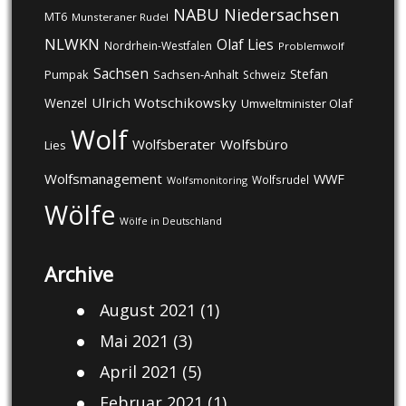
NABU
Niedersachsen
MT6
Munsteraner Rudel
NLWKN
Olaf Lies
Nordrhein-Westfalen
Problemwolf
Sachsen
Stefan
Pumpak
Sachsen-Anhalt
Schweiz
Ulrich Wotschikowsky
Wenzel
Umweltminister Olaf
Wolf
Wolfsberater
Wolfsbüro
Lies
Wolfsmanagement
WWF
Wolfsrudel
Wolfsmonitoring
Wölfe
Wölfe in Deutschland
Archive
August 2021
(1)
Mai 2021
(3)
April 2021
(5)
Februar 2021
(1)