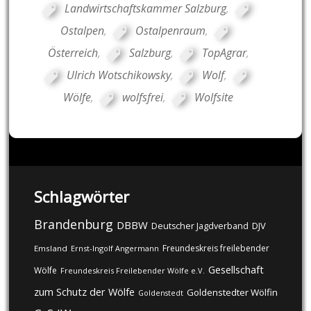
Landwirtschaftskammer Salzburg
,
Ostalpen
,
Ostalpenraum
,
Österreich
,
Salzburg
,
TopAgrar
,
Ulrich Wotschikowsky
,
Wolf
,
Wölfe
,
wolfsfrei
,
Wolfsite
Schlagwörter
Brandenburg
DBBW
DJV
Deutscher Jagdverband
Freundeskreis freilebender
Emsland
Ernst-Ingolf Angermann
Gesellschaft
Wölfe
Freundeskreis Freilebender Wölfe e.V.
zum Schutz der Wölfe
Goldenstedter Wölfin
Goldenstedt