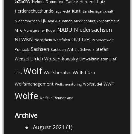
GzSdW
Helmut Dammann-Tamke
Herdenschutz
Kurti
Herdenschutzhunde
Jagdrecht
Landesjägerschaft
LJN
Niedersachsen
Markus Bathen
Mecklenburg Vorpommern
NABU
Niedersachsen
MT6
Munsteraner Rudel
NLWKN
Olaf Lies
Nordrhein-Westfalen
Problemwolf
Sachsen
Stefan
Pumpak
Sachsen-Anhalt
Schweiz
Ulrich Wotschikowsky
Wenzel
Umweltminister Olaf
Wolf
Wolfsberater
Wolfsbüro
Lies
Wolfsmanagement
WWF
Wolfsrudel
Wolfsmonitoring
Wölfe
Wölfe in Deutschland
Archive
August 2021
(1)