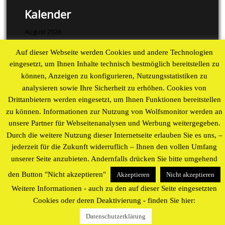
Kalender
August 2026
Auf dieser Webseite werden Cookies und andere Technologien
M
D
M
D
F
S
S
eingesetzt, um Ihnen Inhalte technisch bestmöglich bereitstellen zu
1
2
können, Anzeigen zu konfigurieren, Nutzungsstatistiken zu
3
4
5
6
7
8
9
analysieren sowie Ihre Sicherheit zu erhöhen. Cookies von
10
11
12
13
14
15
16
Drittanbietern werden eingesetzt, um Ihnen Funktionen bereitstellen
17
18
19
20
21
22
23
zu können. Informationen zur Nutzung von Wolfsmonitor werden an
24
25
26
27
28
29
30
unsere Partner für Webseitenanalysen und Werbung weitergegeben.
31
Durch die weitere Nutzung dieser Internetseite erlauben Sie es uns, –
« Aug
jederzeit für die Zukunft widerruflich – Ihnen den vollen Umfang
unserer Seite anzubieten. Andernfalls drücken Sie bitte umgehend
Proudly powered by WordPress
theme by
WP Blogs
den Button "Nicht akzeptieren"
Akzeptieren
Nicht akzeptieren
Weitere Informationen - auch zu den auf dieser Seite eingesetzten
Cookies oder deren Deaktivierung - finden Sie hier:
Datenschutzerklärung