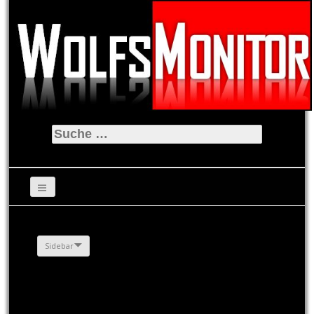
Suche
nach:
Sidebar