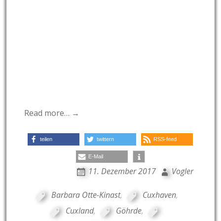
Read more… →
teilen
twittern
RSS-feed
E-Mail
11. Dezember 2017
Vogler
Barbara Otte-Kinast
,
Cuxhaven
,
Cuxland
,
Göhrde
,