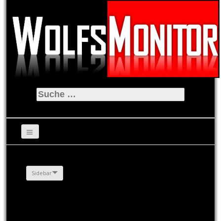
Suche
nach:
Sidebar