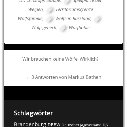
Dr. Christoph Stubbe
,
Spielplätze der
Welpen
,
Territoriumsgrenze
Wolfsfamilie
,
Wölfe in Russland
,
Wolfsgeheck
,
Wurfhöhle
Post
Wir brauchen keine Wölfe! Wirklich? →
navigation
← 3 Antworten von Markus Bathen
Schlagwörter
Brandenburg
DBBW
DJV
Deutscher Jagdverband