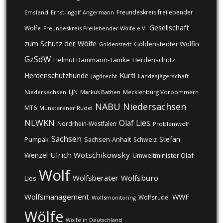
Freundeskreis freilebender
Emsland
Ernst-Ingolf Angermann
Gesellschaft
Wölfe
Freundeskreis Freilebender Wölfe e.V.
zum Schutz der Wölfe
Goldenstedter Wölfin
Goldenstedt
GzSdW
Helmut Dammann-Tamke
Herdenschutz
Kurti
Herdenschutzhunde
Jagdrecht
Landesjägerschaft
LJN
Niedersachsen
Markus Bathen
Mecklenburg Vorpommern
NABU
Niedersachsen
MT6
Munsteraner Rudel
NLWKN
Olaf Lies
Nordrhein-Westfalen
Problemwolf
Sachsen
Stefan
Pumpak
Sachsen-Anhalt
Schweiz
Ulrich Wotschikowsky
Wenzel
Umweltminister Olaf
Wolf
Wolfsberater
Wolfsbüro
Lies
Wolfsmanagement
WWF
Wolfsrudel
Wolfsmonitoring
Wölfe
Wölfe in Deutschland