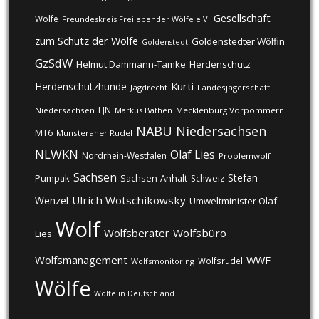
Gesellschaft
Wölfe
Freundeskreis Freilebender Wölfe e.V.
zum Schutz der Wölfe
Goldenstedter Wölfin
Goldenstedt
GzSdW
Helmut Dammann-Tamke
Herdenschutz
Kurti
Herdenschutzhunde
Jagdrecht
Landesjägerschaft
LJN
Niedersachsen
Markus Bathen
Mecklenburg Vorpommern
NABU
Niedersachsen
MT6
Munsteraner Rudel
NLWKN
Olaf Lies
Nordrhein-Westfalen
Problemwolf
Sachsen
Stefan
Pumpak
Sachsen-Anhalt
Schweiz
Ulrich Wotschikowsky
Wenzel
Umweltminister Olaf
Wolf
Wolfsberater
Wolfsbüro
Lies
Wolfsmanagement
WWF
Wolfsrudel
Wolfsmonitoring
Wölfe
Wölfe in Deutschland