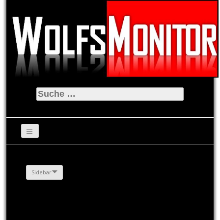
Suche
nach:
Sidebar