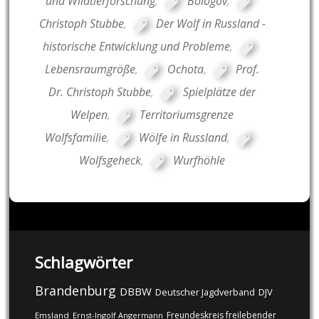
und Wildtierforschung
,
Bologov
,
Christoph Stubbe
,
Der Wolf in Russland -
historische Entwicklung und Probleme
,
Lebensraumgröße
,
Ochota
,
Prof.
Dr. Christoph Stubbe
,
Spielplätze der
Welpen
,
Territoriumsgrenze
Wolfsfamilie
,
Wölfe in Russland
,
Wolfsgeheck
,
Wurfhöhle
Schlagwörter
Brandenburg
DBBW
DJV
Deutscher Jagdverband
Freundeskreis freilebender
Emsland
Ernst-Ingolf Angermann