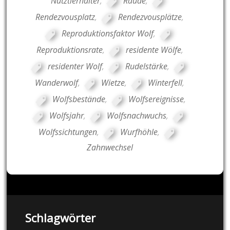
Nutztierhalter
,
Räude
,
Rendezvousplatz
,
Rendezvousplätze
,
Reproduktionsfaktor Wolf
,
Reproduktionsrate
,
residente Wölfe
,
residenter Wolf
,
Rudelstärke
,
Wanderwolf
,
Wietze
,
Winterfell
,
Wolfsbestände
,
Wolfsereignisse
,
Wolfsjahr
,
Wolfsnachwuchs
,
Wolfssichtungen
,
Wurfhöhle
,
Zahnwechsel
Schlagwörter