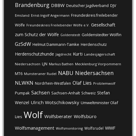
Brandenburg
DBBW
DJV
Deutscher Jagdverband
Freundeskreis freilebender
Emsland
Ernst-Ingolf Angermann
Gesellschaft
Wölfe
Freundeskreis Freilebender Wölfe e.V.
zum Schutz der Wölfe
Goldenstedter Wölfin
Goldenstedt
GzSdW
Helmut Dammann-Tamke
Herdenschutz
Kurti
Herdenschutzhunde
Jagdrecht
Landesjägerschaft
LJN
Niedersachsen
Markus Bathen
Mecklenburg Vorpommern
NABU
Niedersachsen
MT6
Munsteraner Rudel
NLWKN
Olaf Lies
Nordrhein-Westfalen
Problemwolf
Sachsen
Stefan
Pumpak
Sachsen-Anhalt
Schweiz
Ulrich Wotschikowsky
Wenzel
Umweltminister Olaf
Wolf
Wolfsberater
Wolfsbüro
Lies
Wolfsmanagement
WWF
Wolfsrudel
Wolfsmonitoring