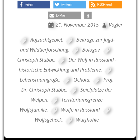
teilen
twittern
RSS-feed
E-Mail
21. November 2015
Vogler
Aufzuchtgebiet
,
Beiträge zur Jagd-
und Wildtierforschung
,
Bologov
,
Christoph Stubbe
,
Der Wolf in Russland -
historische Entwicklung und Probleme
,
Lebensraumgröße
,
Ochota
,
Prof.
Dr. Christoph Stubbe
,
Spielplätze der
Welpen
,
Territoriumsgrenze
Wolfsfamilie
,
Wölfe in Russland
,
Wolfsgeheck
,
Wurfhöhle