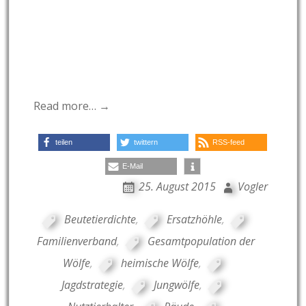
Read more… →
teilen
twittern
RSS-feed
E-Mail
25. August 2015
Vogler
Beutetierdichte
,
Ersatzhöhle
,
Familienverband
,
Gesamtpopulation der
Wölfe
,
heimische Wölfe
,
Jagdstrategie
,
Jungwölfe
,