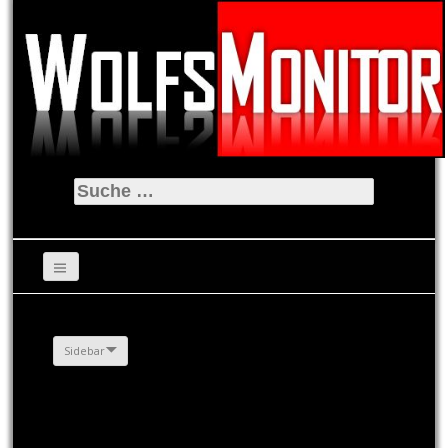
Suche
nach:
Sidebar