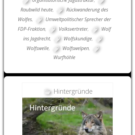
organisatorische Jagdstruktur
,
Raubwild heute
,
Rückwanderung des
Wolfes
,
Umweltpolitischer Sprecher der
FDP-Fraktion
,
Volksvertreter
,
Wolf
ins Jagdrecht
,
Wolfskundige
,
Wolfswelle
,
Wolfswelpen
,
Wurfhöhle
Hintergründe