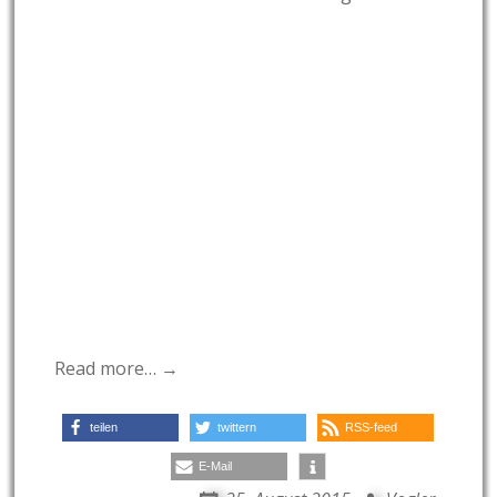
Read more… →
teilen
twittern
RSS-feed
E-Mail