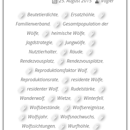
25. August 2015
Vogler
Beutetierdichte
,
Ersatzhöhle
,
Familienverband
,
Gesamtpopulation der
Wölfe
,
heimische Wölfe
,
Jagdstrategie
,
Jungwölfe
,
Nutztierhalter
,
Räude
,
Rendezvousplatz
,
Rendezvousplätze
,
Reproduktionsfaktor Wolf
,
Reproduktionsrate
,
residente Wölfe
,
residenter Wolf
,
Rudelstärke
,
Wanderwolf
,
Wietze
,
Winterfell
,
Wolfsbestände
,
Wolfsereignisse
,
Wolfsjahr
,
Wolfsnachwuchs
,
Wolfssichtungen
,
Wurfhöhle
,