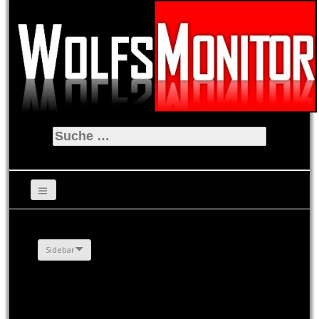
Suche
nach:
Sidebar