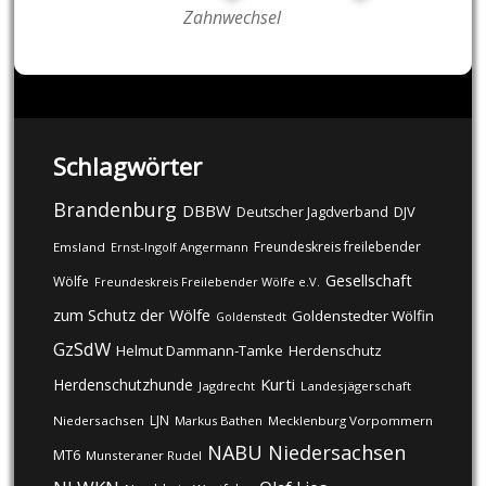
Zahnwechsel
Schlagwörter
Brandenburg
DBBW
DJV
Deutscher Jagdverband
Freundeskreis freilebender
Emsland
Ernst-Ingolf Angermann
Gesellschaft
Wölfe
Freundeskreis Freilebender Wölfe e.V.
zum Schutz der Wölfe
Goldenstedter Wölfin
Goldenstedt
GzSdW
Helmut Dammann-Tamke
Herdenschutz
Kurti
Herdenschutzhunde
Jagdrecht
Landesjägerschaft
LJN
Niedersachsen
Markus Bathen
Mecklenburg Vorpommern
NABU
Niedersachsen
MT6
Munsteraner Rudel