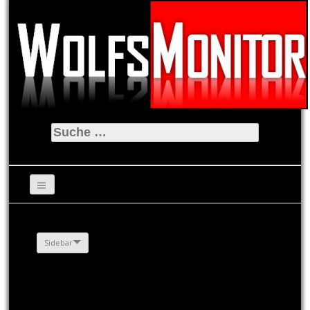
Suche
nach:
Sidebar