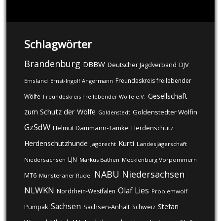
Schlagwörter
Brandenburg
DBBW
DJV
Deutscher Jagdverband
Freundeskreis freilebender
Emsland
Ernst-Ingolf Angermann
Gesellschaft
Wölfe
Freundeskreis Freilebender Wölfe e.V.
zum Schutz der Wölfe
Goldenstedter Wölfin
Goldenstedt
GzSdW
Helmut Dammann-Tamke
Herdenschutz
Kurti
Herdenschutzhunde
Jagdrecht
Landesjägerschaft
LJN
Niedersachsen
Markus Bathen
Mecklenburg Vorpommern
NABU
Niedersachsen
MT6
Munsteraner Rudel
NLWKN
Olaf Lies
Nordrhein-Westfalen
Problemwolf
Sachsen
Stefan
Pumpak
Sachsen-Anhalt
Schweiz