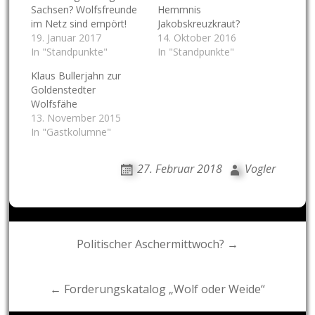
Sachsen? Wolfsfreunde
Hemmnis
im Netz sind empört!
Jakobskreuzkraut?
19. Januar 2017
14. Oktober 2016
In "Standpunkte"
In "Standpunkte"
Klaus Bullerjahn zur
Goldenstedter
Wolfsfähe
13. November 2015
In "Gastkolumne"
27. Februar 2018
Vogler
Post
Politischer Aschermittwoch? →
navigation
← Forderungskatalog „Wolf oder Weide“