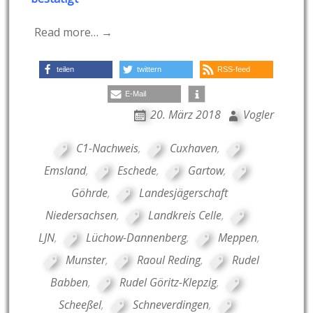
Read more… →
teilen
twittern
RSS-feed
E-Mail
20. März 2018
Vogler
C1-Nachweis
,
Cuxhaven
,
Emsland
,
Eschede
,
Gartow
,
Göhrde
,
Landesjägerschaft
Niedersachsen
,
Landkreis Celle
,
LJN
,
Lüchow-Dannenberg
,
Meppen
,
Munster
,
Raoul Reding
,
Rudel
Babben
,
Rudel Göritz-Klepzig
,
Scheeßel
,
Schneverdingen
,