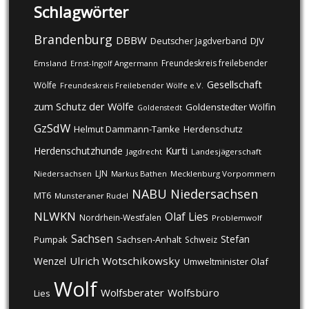
Schlagwörter
Brandenburg
DBBW
DJV
Deutscher Jagdverband
Freundeskreis freilebender
Emsland
Ernst-Ingolf Angermann
Gesellschaft
Wölfe
Freundeskreis Freilebender Wölfe e.V.
zum Schutz der Wölfe
Goldenstedter Wölfin
Goldenstedt
GzSdW
Helmut Dammann-Tamke
Herdenschutz
Kurti
Herdenschutzhunde
Jagdrecht
Landesjägerschaft
LJN
Niedersachsen
Markus Bathen
Mecklenburg Vorpommern
NABU
Niedersachsen
MT6
Munsteraner Rudel
NLWKN
Olaf Lies
Nordrhein-Westfalen
Problemwolf
Sachsen
Stefan
Pumpak
Sachsen-Anhalt
Schweiz
Ulrich Wotschikowsky
Wenzel
Umweltminister Olaf
Wolf
Wolfsberater
Wolfsbüro
Lies