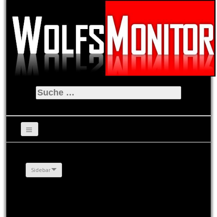
Suche
nach:
Sidebar