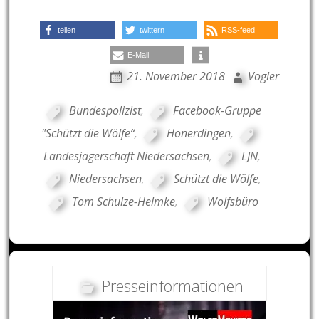
teilen
twittern
RSS-feed
E-Mail
21. November 2018
Vogler
Bundespolizist
,
Facebook-Gruppe
"Schützt die Wölfe“
,
Honerdingen
,
Landesjägerschaft Niedersachsen
,
LJN
,
Niedersachsen
,
Schützt die Wölfe
,
Tom Schulze-Helmke
,
Wolfsbüro
Presseinformationen