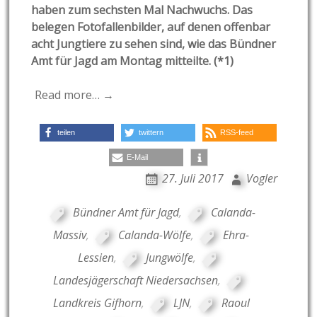
haben zum sechsten Mal Nachwuchs. Das
belegen Fotofallenbilder, auf denen offenbar
acht Jungtiere zu sehen sind, wie das Bündner
Amt für Jagd am Montag mitteilte. (*1)
Read more… →
teilen
twittern
RSS-feed
E-Mail
27. Juli 2017
Vogler
Bündner Amt für Jagd
,
Calanda-
Massiv
,
Calanda-Wölfe
,
Ehra-
Lessien
,
Jungwölfe
,
Landesjägerschaft Niedersachsen
,
Landkreis Gifhorn
,
LJN
,
Raoul