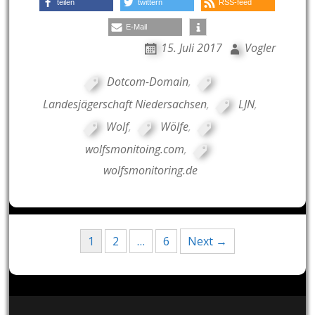
teilen
twittern
RSS-feed
E-Mail
15. Juli 2017
Vogler
Dotcom-Domain
,
Landesjägerschaft Niedersachsen
,
LJN
,
Wolf
,
Wölfe
,
wolfsmonitoing.com
,
wolfsmonitoring.de
Posts
1
2
…
6
Next →
navigation