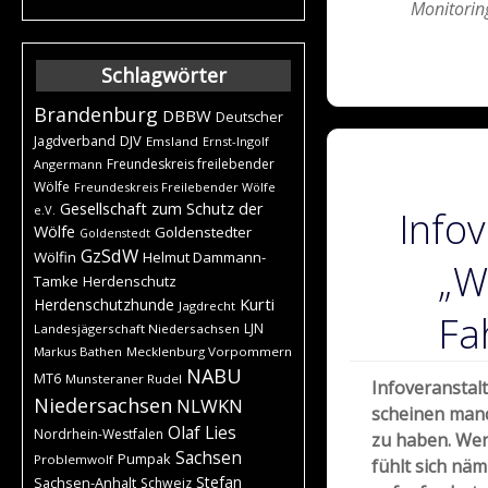
Monitorin
Schlagwörter
Brandenburg
DBBW
Deutscher
DJV
Jagdverband
Emsland
Ernst-Ingolf
Freundeskreis freilebender
Angermann
Wölfe
Freundeskreis Freilebender Wölfe
Gesellschaft zum Schutz der
e.V.
Infov
Wölfe
Goldenstedter
Goldenstedt
GzSdW
Wölfin
Helmut Dammann-
„W
Tamke
Herdenschutz
Kurti
Herdenschutzhunde
Jagdrecht
Fa
LJN
Landesjägerschaft Niedersachsen
Markus Bathen
Mecklenburg Vorpommern
NABU
MT6
Munsteraner Rudel
Infoveranstal
Niedersachsen
NLWKN
scheinen manc
Olaf Lies
Nordrhein-Westfalen
zu haben. Wen
Sachsen
Pumpak
Problemwolf
fühlt sich
näml
Stefan
Sachsen-Anhalt
Schweiz