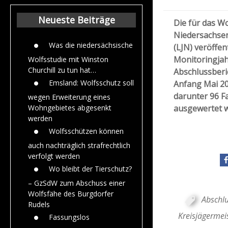
Beiträge aus de
Jahr 2015
Neueste Beiträge
Die für das W
Niedersachsen
Was die niedersächsische
(LJN) veröffen
Monitoringjah
Wolfsstudie mit Winston
Churchill zu tun hat…
Abschlussberi
Emsland: Wolfsschutz soll
Anfang Mai 20
darunter 96 F
wegen Erweiterung eines
ausgewertet 
Wohngebietes abgesenkt
werden
Wolfsschützen können
auch nachträglich strafrechtlich
verfolgt werden
Wo bleibt der Tierschutz?
– GzSdW zum Abschuss einer
Wolfsfähe des Burgdorfer
Abschlu
Rudels
Kreisjägermei
Fassungslos