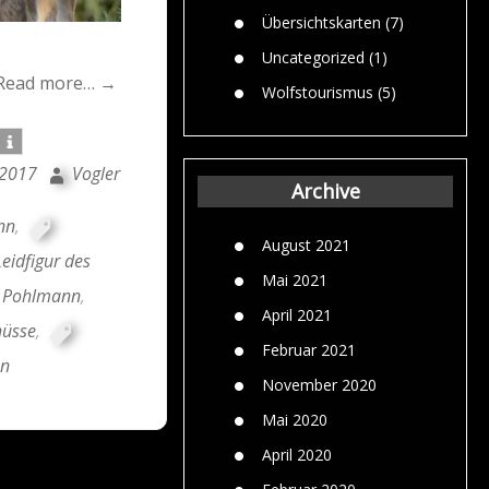
Übersichtskarten
(7)
Uncategorized
(1)
Read more… →
Wolfstourismus
(5)
 2017
Vogler
Archive
nn
,
August 2021
Leidfigur des
Mai 2021
d Pohlmann
,
April 2021
hüsse
,
Februar 2021
en
November 2020
Mai 2020
April 2020