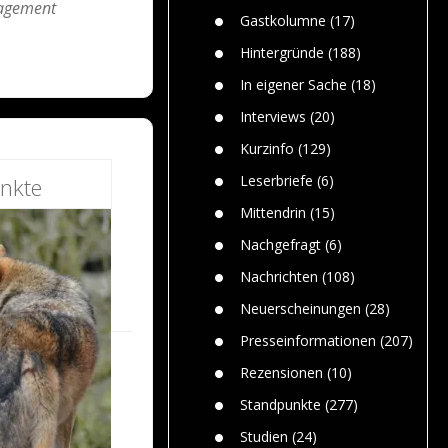
agement
n
Gefährlic
Wolf faszi
Gastkolumne
(17)
Wolfs ge
dem Men
Hintergründe
(188)
Jim Bran
In eigener Sache
(18)
Warum W
Mensche
Interviews
(20)
gelegentl
Kurzinfo
(129)
Dr. Frank
Die Jagd,
Leserbriefe
(6)
nkte
und die J
Mittendrin
(15)
Nachgefragt
(6)
Nachrichten
(108)
Neuerscheinungen
(28)
Presseinformationen
(207)
Rezensionen
(10)
Standpunkte
(277)
Studien
(24)