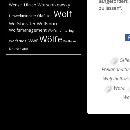
aufgefordert, 
Ulrich Wotschikowsky
Wenzel
zu lassen“.
Wolf
Umweltminister Olaf Lies
Wolfsberater
Wolfsbüro
Wolfsmanagement
Wolfsmonitoring
Wölfe
WWF
Wolfsrudel
Wölfe in
Deutschland
Celle
Freilandhaltu
Wolfshalbwis
Wäre
,
Wol