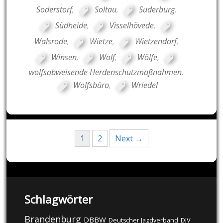
Soderstorf
,
Soltau
,
Suderburg
,
Südheide
,
Visselhövede
,
Walsrode
,
Wietze
,
Wietzendorf
,
Winsen
,
Wolf
,
Wölfe
,
wolfsabweisende Herdenschutzmaßnahmen
,
Wolfsbüro
,
Wriedel
Posts
1
2
Next →
navigation
Schlagwörter
Brandenburg
DBBW
DJV
Deutscher Jagdverband