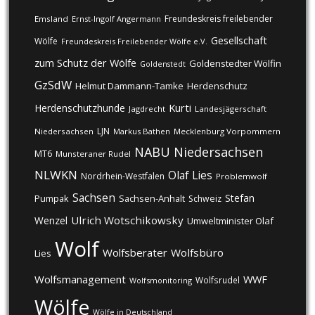
Freundeskreis freilebender
Emsland
Ernst-Ingolf Angermann
Gesellschaft
Wölfe
Freundeskreis Freilebender Wölfe e.V.
zum Schutz der Wölfe
Goldenstedter Wölfin
Goldenstedt
GzSdW
Helmut Dammann-Tamke
Herdenschutz
Kurti
Herdenschutzhunde
Jagdrecht
Landesjägerschaft
LJN
Niedersachsen
Markus Bathen
Mecklenburg Vorpommern
NABU
Niedersachsen
MT6
Munsteraner Rudel
NLWKN
Olaf Lies
Nordrhein-Westfalen
Problemwolf
Sachsen
Stefan
Pumpak
Sachsen-Anhalt
Schweiz
Ulrich Wotschikowsky
Wenzel
Umweltminister Olaf
Wolf
Wolfsberater
Wolfsbüro
Lies
Wolfsmanagement
WWF
Wolfsrudel
Wolfsmonitoring
Wölfe
Wölfe in Deutschland