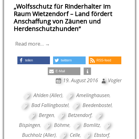
„Wolfsschutz für Rinderhalter im
Raum Wietzendorf – Land fördert
Anschaffung von Zäunen und
Herdenschutzhunden“
Read more… →
teilen
twittern
RSS-feed
E-Mail
19. August 2016
Vogler
Ahlden (Aller)
,
Amelinghausen
,
Bad Fallingbostel
,
Beedenbostel
,
Bergen
,
Betzendorf
,
Bispingen
,
Böhme
,
Bomlitz
,
Buchholz (Aller)
,
Celle
,
Ebstorf
,