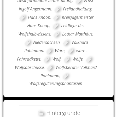
Desinformationsveranstaltung
,
Ernst-
Ingolf Angermann
,
Freilandhaltung
,
Hans Knoop
,
Kreisjägermeister
Hans Knoop
,
Leidfigur des
Wolfshalbwissens
,
Lothar Matthäus
,
Niedersachsen
,
Volkhard
Pohlmann
,
Wäre
,
wäre -
Fahrradkette
,
Wolf
,
Wölfe
,
Wolfsabschüsse
,
Wolfsberater Volkhard
Pohlmann
,
Wolfsregulierungsphantasien
Hintergründe