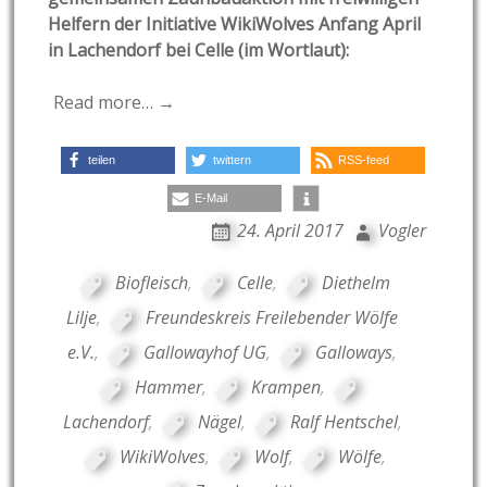
Helfern der Initiative WikiWolves Anfang April
in Lachendorf bei Celle (im Wortlaut):
Read more… →
teilen
twittern
RSS-feed
E-Mail
24. April 2017
Vogler
Biofleisch
,
Celle
,
Diethelm
Lilje
,
Freundeskreis Freilebender Wölfe
e.V.
,
Gallowayhof UG
,
Galloways
,
Hammer
,
Krampen
,
Lachendorf
,
Nägel
,
Ralf Hentschel
,
WikiWolves
,
Wolf
,
Wölfe
,