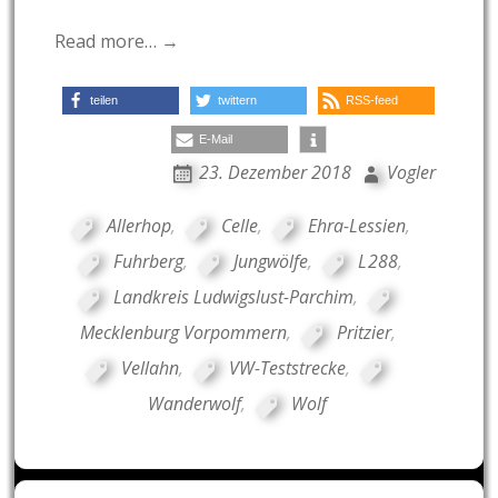
Read more… →
teilen
twittern
RSS-feed
E-Mail
23. Dezember 2018
Vogler
Allerhop
,
Celle
,
Ehra-Lessien
,
Fuhrberg
,
Jungwölfe
,
L 288
,
Landkreis Ludwigslust-Parchim
,
Mecklenburg Vorpommern
,
Pritzier
,
Vellahn
,
VW-Teststrecke
,
Wanderwolf
,
Wolf