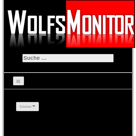
Suche
nach:
Sidebar