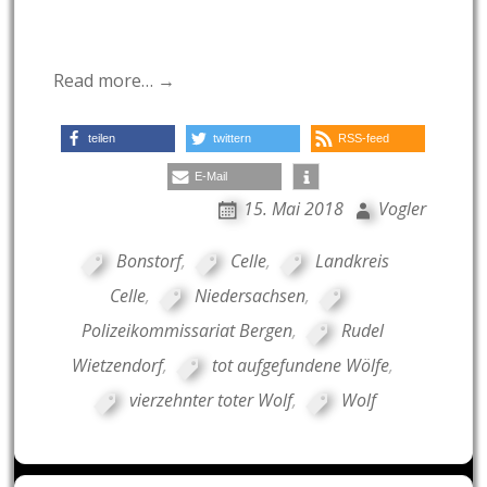
Read more… →
teilen
twittern
RSS-feed
E-Mail
15. Mai 2018
Vogler
Bonstorf
,
Celle
,
Landkreis
Celle
,
Niedersachsen
,
Polizeikommissariat Bergen
,
Rudel
Wietzendorf
,
tot aufgefundene Wölfe
,
vierzehnter toter Wolf
,
Wolf