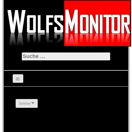
Suche
nach:
Sidebar