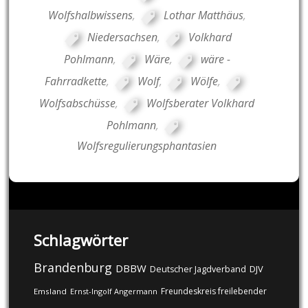
Wolfshalbwissens
,
Lothar Matthäus
,
Niedersachsen
,
Volkhard
Pohlmann
,
Wäre
,
wäre -
Fahrradkette
,
Wolf
,
Wölfe
,
Wolfsabschüsse
,
Wolfsberater Volkhard
Pohlmann
,
Wolfsregulierungsphantasien
Schlagwörter
Brandenburg
DBBW
DJV
Deutscher Jagdverband
Freundeskreis freilebender
Emsland
Ernst-Ingolf Angermann