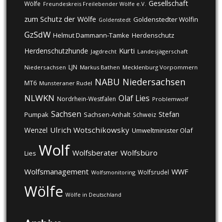
Gesellschaft
Wölfe
Freundeskreis Freilebender Wölfe e.V.
zum Schutz der Wölfe
Goldenstedter Wölfin
Goldenstedt
GzSdW
Helmut Dammann-Tamke
Herdenschutz
Kurti
Herdenschutzhunde
Jagdrecht
Landesjägerschaft
LJN
Niedersachsen
Markus Bathen
Mecklenburg Vorpommern
NABU
Niedersachsen
MT6
Munsteraner Rudel
NLWKN
Olaf Lies
Nordrhein-Westfalen
Problemwolf
Sachsen
Stefan
Pumpak
Sachsen-Anhalt
Schweiz
Ulrich Wotschikowsky
Wenzel
Umweltminister Olaf
Wolf
Wolfsberater
Wolfsbüro
Lies
Wolfsmanagement
WWF
Wolfsrudel
Wolfsmonitoring
Wölfe
Wölfe in Deutschland