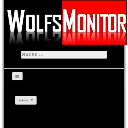
Suche
nach:
Sidebar