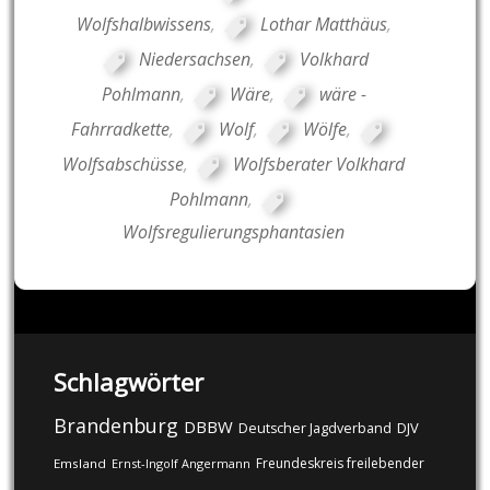
Wolfshalbwissens
,
Lothar Matthäus
,
Niedersachsen
,
Volkhard
Pohlmann
,
Wäre
,
wäre -
Fahrradkette
,
Wolf
,
Wölfe
,
Wolfsabschüsse
,
Wolfsberater Volkhard
Pohlmann
,
Wolfsregulierungsphantasien
Schlagwörter
Brandenburg
DBBW
DJV
Deutscher Jagdverband
Freundeskreis freilebender
Emsland
Ernst-Ingolf Angermann