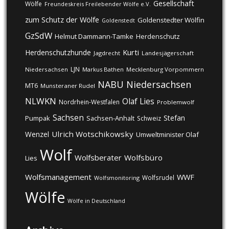
Gesellschaft
Wölfe
Freundeskreis Freilebender Wölfe e.V.
zum Schutz der Wölfe
Goldenstedter Wölfin
Goldenstedt
GzSdW
Helmut Dammann-Tamke
Herdenschutz
Kurti
Herdenschutzhunde
Jagdrecht
Landesjägerschaft
LJN
Niedersachsen
Markus Bathen
Mecklenburg Vorpommern
NABU
Niedersachsen
MT6
Munsteraner Rudel
NLWKN
Olaf Lies
Nordrhein-Westfalen
Problemwolf
Sachsen
Stefan
Pumpak
Sachsen-Anhalt
Schweiz
Ulrich Wotschikowsky
Wenzel
Umweltminister Olaf
Wolf
Wolfsberater
Wolfsbüro
Lies
Wolfsmanagement
WWF
Wolfsrudel
Wolfsmonitoring
Wölfe
Wölfe in Deutschland