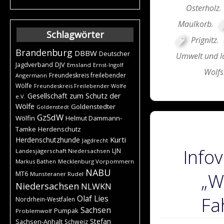
Osterholz
,
Maulkorb
,
Schlagwörter
Prignitz
,
Brandenburg
DBBW
Deutscher
Umwelt und l
DJV
Jagdverband
Emsland
Ernst-Ingolf
Wolfs
Freundeskreis freilebender
Angermann
Wölfe
Freundeskreis Freilebender Wölfe
Gesellschaft zum Schutz der
e.V.
Wölfe
Goldenstedter
Goldenstedt
GzSdW
Wölfin
Helmut Dammann-
Tamke
Herdenschutz
Kurti
Herdenschutzhunde
Jagdrecht
Infov
LJN
Landesjägerschaft Niedersachsen
Markus Bathen
Mecklenburg Vorpommern
NABU
„W
MT6
Munsteraner Rudel
Niedersachsen
NLWKN
Olaf Lies
Fa
Nordrhein-Westfalen
Sachsen
Pumpak
Problemwolf
Stefan
Sachsen-Anhalt
Schweiz