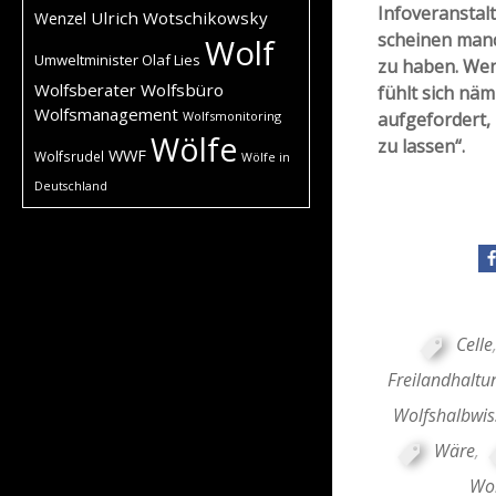
Infoveranstal
Ulrich Wotschikowsky
Wenzel
scheinen manc
Wolf
Umweltminister Olaf Lies
zu haben. Wen
Wolfsberater
Wolfsbüro
fühlt sich
näml
Wolfsmanagement
Wolfsmonitoring
aufgefordert, 
Wölfe
zu lassen“.
WWF
Wolfsrudel
Wölfe in
Deutschland
Celle
Freilandhaltu
Wolfshalbwis
Wäre
,
Wol