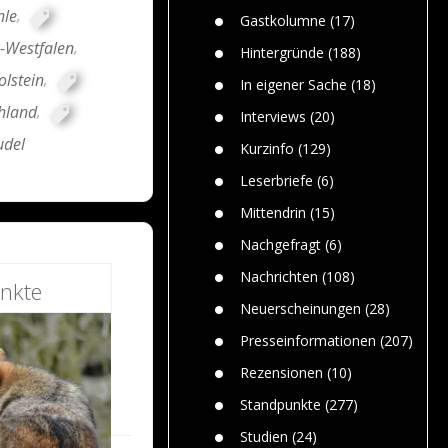
n
Gefährlic
nle
,
Wolf faszi
Gastkolumne
(17)
Wolfs ge
-Westfalen
,
dem Men
Hintergründe
(188)
Jim Bran
olstein
,
In eigener Sache
(18)
Warum W
hland
,
Mensche
Interviews
(20)
gelegentl
udel
Kurzinfo
(129)
Dr. Frank
Die Jagd,
Leserbriefe
(6)
und die J
Mittendrin
(15)
Nachgefragt
(6)
Nachrichten
(108)
nkte
Neuerscheinungen
(28)
Presseinformationen
(207)
Rezensionen
(10)
Standpunkte
(277)
Studien
(24)