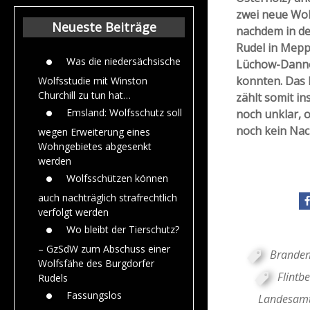
Beiträge aus de
zwei neue Wol
Jahr 2015
Neueste Beiträge
nachdem in de
Rudel in Mepp
Was die niedersächsische
Lüchow-Danne
konnten. Das 
Wolfsstudie mit Winston
Churchill zu tun hat…
zählt somit in
Emsland: Wolfsschutz soll
noch unklar, o
noch kein Nac
wegen Erweiterung eines
Wohngebietes abgesenkt
werden
Wolfsschützen können
auch nachträglich strafrechtlich
verfolgt werden
Wo bleibt der Tierschutz?
– GzSdW zum Abschuss einer
Branden
Wolfsfähe des Burgdorfer
Flintb
Rudels
Fassungslos
Landesamt 