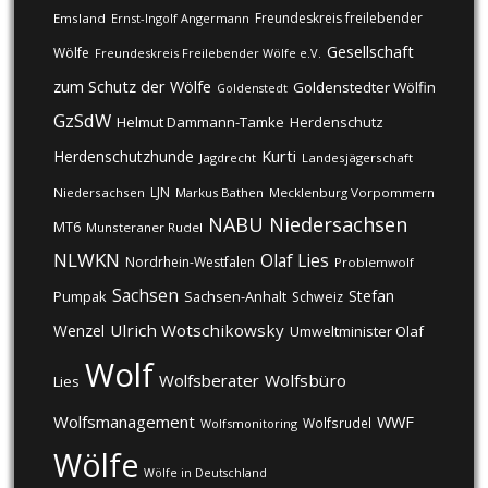
Freundeskreis freilebender
Emsland
Ernst-Ingolf Angermann
Gesellschaft
Wölfe
Freundeskreis Freilebender Wölfe e.V.
zum Schutz der Wölfe
Goldenstedter Wölfin
Goldenstedt
GzSdW
Helmut Dammann-Tamke
Herdenschutz
Kurti
Herdenschutzhunde
Jagdrecht
Landesjägerschaft
LJN
Niedersachsen
Markus Bathen
Mecklenburg Vorpommern
NABU
Niedersachsen
MT6
Munsteraner Rudel
NLWKN
Olaf Lies
Nordrhein-Westfalen
Problemwolf
Sachsen
Stefan
Pumpak
Sachsen-Anhalt
Schweiz
Ulrich Wotschikowsky
Wenzel
Umweltminister Olaf
Wolf
Wolfsberater
Wolfsbüro
Lies
Wolfsmanagement
WWF
Wolfsrudel
Wolfsmonitoring
Wölfe
Wölfe in Deutschland