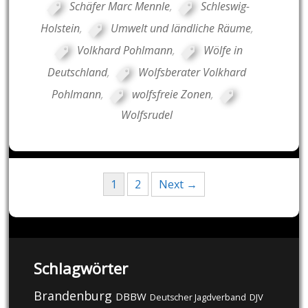
Schäfer Marc Mennle
,
Schleswig-
Holstein
,
Umwelt und ländliche Räume
,
Volkhard Pohlmann
,
Wölfe in
Deutschland
,
Wolfsberater Volkhard
Pohlmann
,
wolfsfreie Zonen
,
Wolfsrudel
Posts
1
2
Next →
navigation
Schlagwörter
Brandenburg
DBBW
DJV
Deutscher Jagdverband