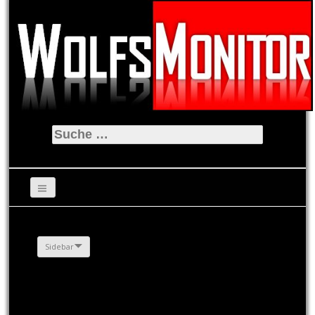
Suche
nach:
Sidebar