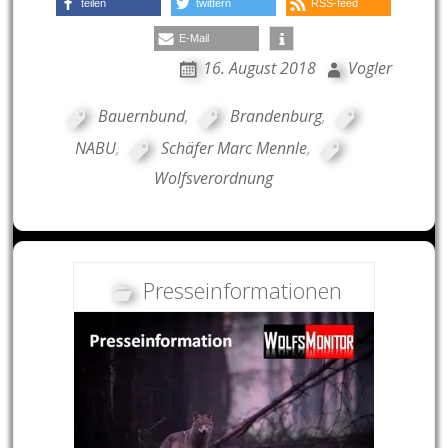
teilen
twittern
RSS-feed
E-Mail
16. August 2018
Vogler
Bauernbund
,
Brandenburg
,
NABU
,
Schäfer Marc Mennle
,
Wolfsverordnung
Presseinformationen