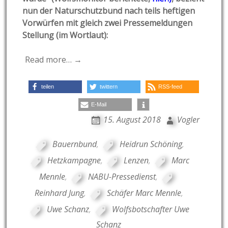
nun der Naturschutzbund nach teils heftigen
Vorwürfen mit gleich zwei Pressemeldungen
Stellung (im Wortlaut):
Read more… →
teilen
twittern
RSS-feed
E-Mail
15. August 2018
Vogler
Bauernbund
,
Heidrun Schöning
,
Hetzkampagne
,
Lenzen
,
Marc
Mennle
,
NABU-Pressedienst
,
Reinhard Jung
,
Schäfer Marc Mennle
,
Uwe Schanz
,
Wolfsbotschafter Uwe
Schanz