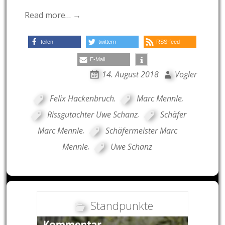
Read more… →
teilen
twittern
RSS-feed
E-Mail
14. August 2018
Vogler
Felix Hackenbruch
,
Marc Mennle
,
Rissgutachter Uwe Schanz
,
Schäfer
Marc Mennle
,
Schäfermeister Marc
Mennle
,
Uwe Schanz
Standpunkte