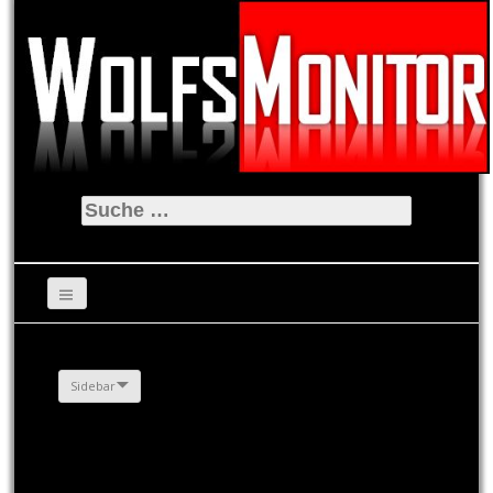
Suche
nach:
Sidebar