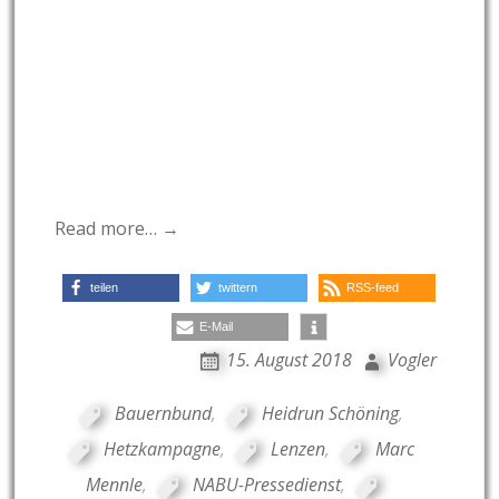
Read more… →
teilen
twittern
RSS-feed
E-Mail
15. August 2018
Vogler
Bauernbund
,
Heidrun Schöning
,
Hetzkampagne
,
Lenzen
,
Marc
Mennle
,
NABU-Pressedienst
,