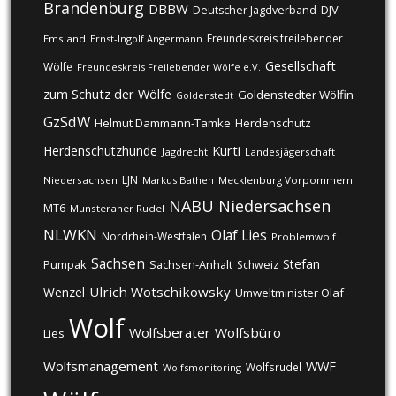
Brandenburg
DBBW
DJV
Deutscher Jagdverband
Freundeskreis freilebender
Emsland
Ernst-Ingolf Angermann
Gesellschaft
Wölfe
Freundeskreis Freilebender Wölfe e.V.
zum Schutz der Wölfe
Goldenstedter Wölfin
Goldenstedt
GzSdW
Helmut Dammann-Tamke
Herdenschutz
Kurti
Herdenschutzhunde
Jagdrecht
Landesjägerschaft
LJN
Niedersachsen
Markus Bathen
Mecklenburg Vorpommern
NABU
Niedersachsen
MT6
Munsteraner Rudel
NLWKN
Olaf Lies
Nordrhein-Westfalen
Problemwolf
Sachsen
Stefan
Pumpak
Sachsen-Anhalt
Schweiz
Ulrich Wotschikowsky
Wenzel
Umweltminister Olaf
Wolf
Wolfsberater
Wolfsbüro
Lies
Wolfsmanagement
WWF
Wolfsrudel
Wolfsmonitoring