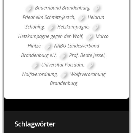
Bauernbund Brandenburg
,
Friedhelm Schmitz-Jersch
,
Heidrun
Schöning
,
Hetzkampagne
,
Hetzkampagne gegen den Wolf
,
Marco
Hintze
,
NABU Landesverband
Brandenburg e.V
,
Prof. Beate Jessel
,
Universität Potsdam
,
Wolfsverordnung
,
Wolfsverordnung
Brandenburg
Schlagwörter