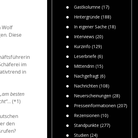
Paolo Mol
n
Gefährlic
Wolf fasz
Gastkolumne
(17)
Wolfs ge
dem Men
Hintergründe
(188)
Jim Bran
In eigener Sache
(18)
n Wolf
Warum W
en. Diese
Mensche
Interviews
(20)
gelegentl
Kurzinfo
(129)
Dr. Frank
Die Jagd,
Leserbriefe
(6)
häftsführerin
und die J
chäferei im
Mittendrin
(15)
tivtrend in
Nachgefragt
(6)
Nachrichten
(108)
„am besten
Neuerscheinungen
(28)
cht“
… (*1)
Presseinformationen
(207)
Rezensionen
(10)
deutschen
ter den
Standpunkte
(277)
srufen?
Studien
(24)