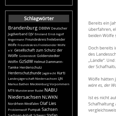
Schlagwörter
Bereits ein Ja
Brandenburg
DBBW
Deutscher
überfahren, e
DJV
Jagdverband
Emsland
Ernst-Ingolf
beiden Wölfe 
Freundeskreis freilebender
Angermann
Wölfe
Freundeskreis Freilebender Wölfe
Doch bereits 
Gesellschaft zum Schutz der
e.V.
des Landessch
Wölfe
Goldenstedter
Goldenstedt
„Ländle“. Und
GzSdW
Wölfin
Helmut Dammann-
der Schafhalt
Tamke
Herdenschutz
Kurti
Herdenschutzhunde
Jagdrecht
Wölfe hätten 
LJN
Landesjägerschaft Niedersachsen
Markus Bathen
Mecklenburg Vorpommern
wäre es, der W
NABU
MT6
Munsteraner Rudel
Niedersachsen
NLWKN
Ist es nicht a
Olaf Lies
Schafhaltung 
Nordrhein-Westfalen
Sachsen
vergleichswei
Pumpak
Problemwolf
Stefan
Sachsen-Anhalt
Schweiz