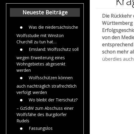
Kra
Beiträge aus dem
Jahr 2015
Neueste Beiträge
Die Rückkehr 
Württemberg is
Was die niedersächsische
Erfolgsgeschic
Wolfsstudie mit Winston
von den Medie
Churchill zu tun hat…
entsprechend „
Emsland: Wolfsschutz soll
schon mehr al
wegen Erweiterung eines
überdies auch
Wohngebietes abgesenkt
werden
Wolfsschützen können
auch nachträglich strafrechtlich
verfolgt werden
Wo bleibt der Tierschutz?
– GzSdW zum Abschuss einer
Wolfsfähe des Burgdorfer
Rudels
Fassungslos