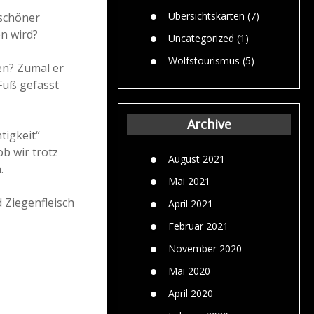
Übersichtskarten
(7)
 schöner
n wird?
Uncategorized
(1)
Wolfstourismus
(5)
en? Zumal er
Fuß gefasst
Archive
tigkeit“
ob wir trotz
August 2021
.
Mai 2021
 Ziegenfleisch
April 2021
Februar 2021
November 2020
Mai 2020
April 2020