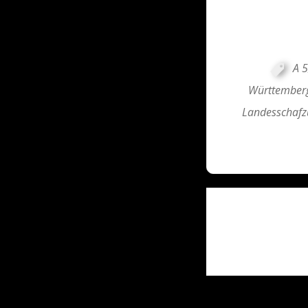
A 5
Württember
Landesschafz
Post
navigati