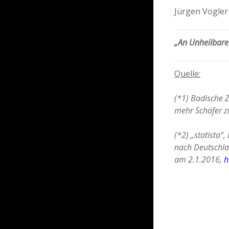
Jürgen Vogler
„An Unheilbaren
Quelle:
(*1) Badische Z
mehr Schäfer z
(*2) „statista“
nach Deutschla
am 2.1.2016,
h