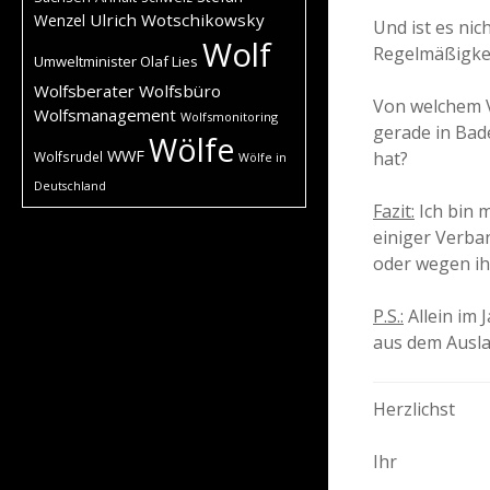
Ulrich Wotschikowsky
Wenzel
Und ist es ni
Wolf
Regelmäßigkei
Umweltminister Olaf Lies
Wolfsberater
Wolfsbüro
Von welchem V
Wolfsmanagement
Wolfsmonitoring
gerade in Bad
Wölfe
WWF
hat?
Wolfsrudel
Wölfe in
Deutschland
Fazit:
Ich bin m
einiger Verban
oder wegen ih
P.S.:
Allein im 
aus dem Ausla
Herzlichst
Ihr