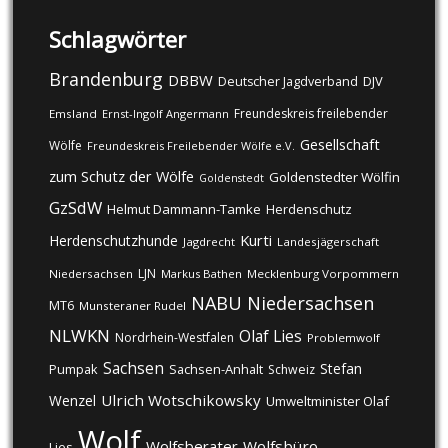
Schlagwörter
Brandenburg
DBBW
DJV
Deutscher Jagdverband
Freundeskreis freilebender
Emsland
Ernst-Ingolf Angermann
Gesellschaft
Wölfe
Freundeskreis Freilebender Wölfe e.V.
zum Schutz der Wölfe
Goldenstedter Wölfin
Goldenstedt
GzSdW
Helmut Dammann-Tamke
Herdenschutz
Kurti
Herdenschutzhunde
Jagdrecht
Landesjägerschaft
LJN
Niedersachsen
Markus Bathen
Mecklenburg Vorpommern
NABU
Niedersachsen
MT6
Munsteraner Rudel
NLWKN
Olaf Lies
Nordrhein-Westfalen
Problemwolf
Sachsen
Stefan
Pumpak
Sachsen-Anhalt
Schweiz
Ulrich Wotschikowsky
Wenzel
Umweltminister Olaf
Wolf
Wolfsberater
Wolfsbüro
Lies