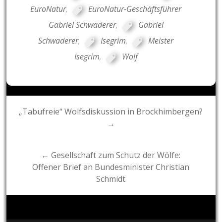
EuroNatur
,
EuroNatur-Geschäftsführer
Gabriel Schwaderer
,
Gabriel
Schwaderer
,
Isegrim
,
Meister
Isegrim
,
Wolf
Post
„Tabufreie“ Wolfsdiskussion in Brockhimbergen?
→
navigation
← Gesellschaft zum Schutz der Wölfe:
Offener Brief an Bundesminister Christian
Schmidt