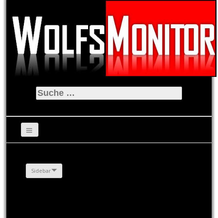
Suche
nach:
Sidebar