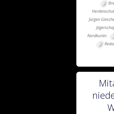
Br
Herdenschut
Jürgen Giesch
Jägerschaf
Nordkurier
,
Reda
Mit
nied
W