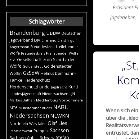
Präsident Pr
Jagderleben
,
Schlagwörter
Brandenburg
DBBW
Deutscher
DJV
Jagdverband
Emsland
Ernst-Ingolf
Freundeskreis freilebender
Angermann
Wölfe
Freundeskreis Freilebender Wölfe
Gesellschaft zum Schutz der
e.V.
„St
Wölfe
Goldenstedter
Goldenstedt
GzSdW
Wölfin
Helmut Dammann-
Kom
Tamke
Herdenschutz
Kurti
Herdenschutzhunde
Jagdrecht
K
LJN
Landesjägerschaft Niedersachsen
Markus Bathen
Mecklenburg Vorpommern
NABU
MT6
Munsteraner Rudel
Wenn sich ei
Niedersachsen
NLWKN
über die „ideo
Olaf Lies
Nordrhein-Westfalen
Realitätsverwe
Sachsen
Pumpak
Problemwolf
entrüstet, da
Stefan
Sachsen-Anhalt
Schweiz