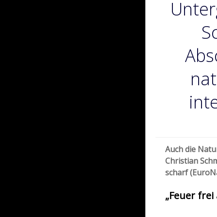
Unter
S
Abs
nat
int
Auch die Natu
Christian Sch
scharf (EuroN
„Feuer frei