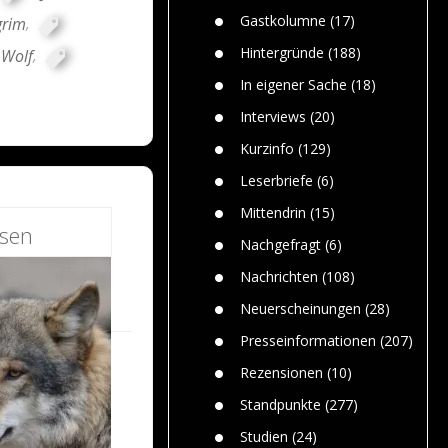
n
Gefährlic
Wolf faszi
Gastkolumne
(17)
grim
,
Wolfs ge
dem Men
Hintergründe
(188)
Wolf
,
Jim Bran
In eigener Sache
(18)
Warum W
Mensche
Interviews
(20)
gelegentl
Kurzinfo
(129)
Dr. Frank
Die Jagd,
Leserbriefe
(6)
und die J
Mittendrin
(15)
esen
Nachgefragt
(6)
Nachrichten
(108)
Neuerscheinungen
(28)
Presseinformationen
(207)
Rezensionen
(10)
Standpunkte
(277)
Studien
(24)