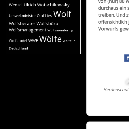
von (nur) 80 
Ulrich Wotschikowsky
Wenzel
durchaus ein s
Wolf
treiben. Und z
Umweltminister Olaf Lies
offensichtlic
Wolfsberater
Wolfsbüro
Vorwurfs gewo
Wolfsmanagement
Wolfsmonitoring
Wölfe
WWF
Wolfsrudel
Wölfe in
Deutschland
Herdenschu