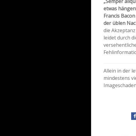
„Semper aliqu
etwas hängen“
Francis Bacon
der üblen Nac
die Akzeptanz
leidet durch d
versehentlich
Fehlinformati
Allein in der 
mindestens vi
Imageschaden 