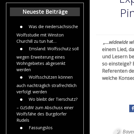
Beiträge aus de
Jahr 2015
Pi
Neueste Beiträge
Was die niedersächsische
Wolfsstudie mit Winston
Churchill zu tun hat…
„…
widewide wie
Emsland: Wolfsschutz soll
einem Lied, d
und Lesern be
wegen Erweiterung eines
so einsteige? 
Wohngebietes abgesenkt
werden
Referenten de
Wolfsschützen können
welche Konseq
auch nachträglich strafrechtlich
verfolgt werden
Wo bleibt der Tierschutz?
– GzSdW zum Abschuss einer
Wolfsfähe des Burgdorfer
Rudels
Fassungslos
Bayer