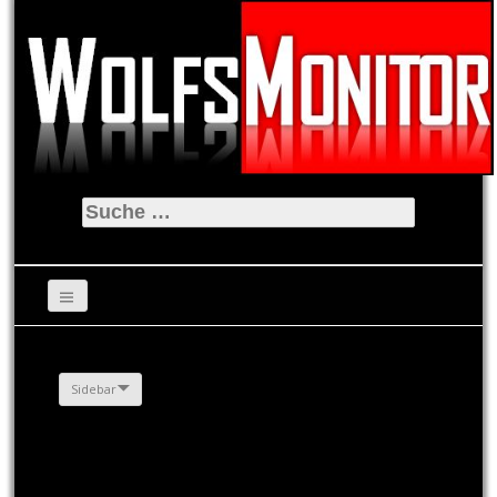
Suche
nach:
Sidebar