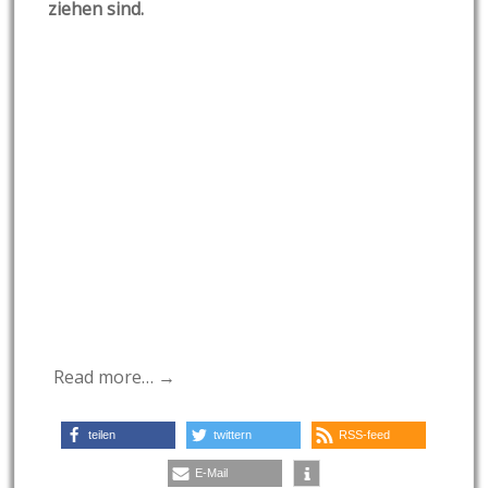
ziehen sind.
Read more… →
teilen
twittern
RSS-feed
E-Mail