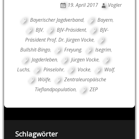
19. April 2017
Vogler
Bayerischer Jagdverband
,
Bayern
,
BJV
,
BJV-Präsident
,
BJV-
Präsident Prof. Dr. Jürgen Vocke
,
Bullshit-Bingo
,
Freyung
,
Isegrim
,
Jagderleben
,
Jürgen Vocke
,
Luchs
,
Pinselohr
,
Vocke
,
Wolf
,
Wölfe
,
Zentraleuropäische
Tieflandpopulation
,
ZEP
Schlagwörter