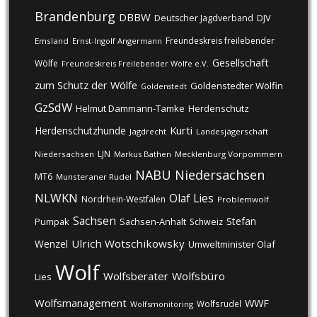
Brandenburg
DBBW
DJV
Deutscher Jagdverband
Freundeskreis freilebender
Emsland
Ernst-Ingolf Angermann
Gesellschaft
Wölfe
Freundeskreis Freilebender Wölfe e.V.
zum Schutz der Wölfe
Goldenstedter Wölfin
Goldenstedt
GzSdW
Helmut Dammann-Tamke
Herdenschutz
Kurti
Herdenschutzhunde
Jagdrecht
Landesjägerschaft
LJN
Niedersachsen
Markus Bathen
Mecklenburg Vorpommern
NABU
Niedersachsen
MT6
Munsteraner Rudel
NLWKN
Olaf Lies
Nordrhein-Westfalen
Problemwolf
Sachsen
Stefan
Pumpak
Sachsen-Anhalt
Schweiz
Ulrich Wotschikowsky
Wenzel
Umweltminister Olaf
Wolf
Wolfsberater
Wolfsbüro
Lies
Wolfsmanagement
WWF
Wolfsrudel
Wolfsmonitoring