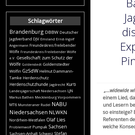
B
J
Schlagwörter
di
Brandenburg
DBBW
Deutscher
DJV
Jagdverband
Emsland
Ernst-Ingolf
Ex
Freundeskreis freilebender
Angermann
Wölfe
Freundeskreis Freilebender Wölfe
Pi
Gesellschaft zum Schutz der
e.V.
Wölfe
Goldenstedter
Goldenstedt
GzSdW
Wölfin
Helmut Dammann-
Tamke
Herdenschutz
Kurti
Herdenschutzhunde
Jagdrecht
„…
widewide wie
LJN
Landesjägerschaft Niedersachsen
einem Lied, d
Markus Bathen
Mecklenburg Vorpommern
NABU
und Lesern be
MT6
Munsteraner Rudel
Niedersachsen
NLWKN
so einsteige? 
Referenten de
Olaf Lies
Nordrhein-Westfalen
welche Konseq
Sachsen
Pumpak
Problemwolf
Stefan
Sachsen-Anhalt
Schweiz