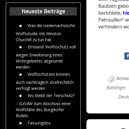
Beiträge aus de
Bautzen gebo
Jahr 2015
Neueste Beiträge
berichtete,
hie
Patrouillen“ w
Was die niedersächsische
verhindern wo
Wolfsstudie mit Winston
Churchill zu tun hat…
Emsland: Wolfsschutz soll
wegen Erweiterung eines
Wohngebietes abgesenkt
werden
Wolfsschützen können
Antiwi
auch nachträglich strafrechtlich
Bahlinger
,
verfolgt werden
Wo bleibt der Tierschutz?
Deuts
– GzSdW zum Abschuss einer
Wolfsfähe des Burgdorfer
Rudels
Fassungslos