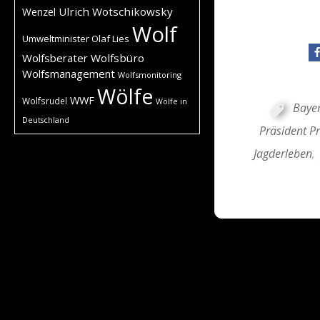
Ulrich Wotschikowsky
Wenzel
Wolf
Umweltminister Olaf Lies
Wolfsberater
Wolfsbüro
Wolfsmanagement
Wolfsmonitoring
Wölfe
WWF
Wolfsrudel
Wölfe in
Bayer
Deutschland
Präsident Pr
Jagderleben
,