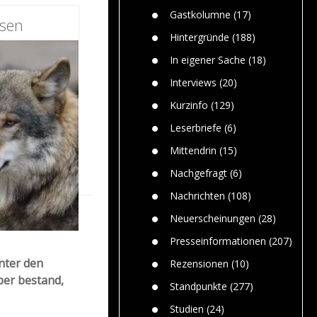
n
Gefährlic
Wolf faszi
Gastkolumne
(17)
Wolfs ge
esen
dem Men
Hintergründe
(188)
Jim Bran
In eigener Sache
(18)
Warum W
Mensche
Interviews
(20)
gelegentl
Kurzinfo
(129)
Dr. Frank
Die Jagd,
Leserbriefe
(6)
und die J
Mittendrin
(15)
Nachgefragt
(6)
Nachrichten
(108)
Neuerscheinungen
(28)
Presseinformationen
(207)
nter den
Rezensionen
(10)
ber bestand,
Standpunkte
(277)
Studien
(24)