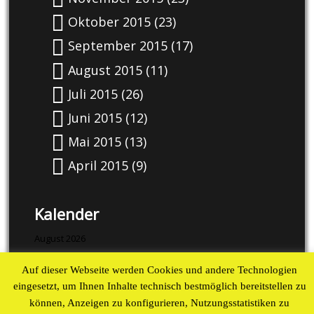
Oktober 2015
(23)
September 2015
(17)
August 2015
(11)
Juli 2015
(26)
Juni 2015
(12)
Mai 2015
(13)
April 2015
(9)
Kalender
August 2026
M
D
M
D
F
S
S
Auf dieser Webseite werden Cookies und andere Technologien
1
2
eingesetzt, um Ihnen Inhalte technisch bestmöglich bereitstellen zu
können, Anzeigen zu konfigurieren, Nutzungsstatistiken zu
3
4
5
6
7
8
9