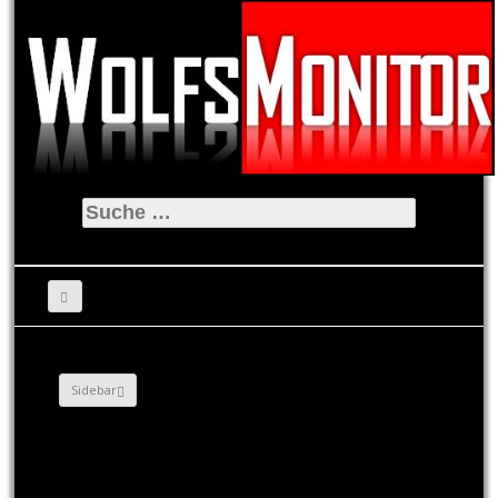
Suche
nach:
Sidebar