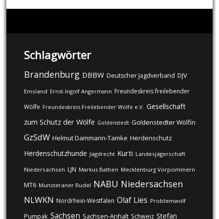
Schlagwörter
Brandenburg
DBBW
DJV
Deutscher Jagdverband
Freundeskreis freilebender
Emsland
Ernst-Ingolf Angermann
Gesellschaft
Wölfe
Freundeskreis Freilebender Wölfe e.V.
zum Schutz der Wölfe
Goldenstedter Wölfin
Goldenstedt
GzSdW
Helmut Dammann-Tamke
Herdenschutz
Kurti
Herdenschutzhunde
Jagdrecht
Landesjägerschaft
LJN
Niedersachsen
Markus Bathen
Mecklenburg Vorpommern
NABU
Niedersachsen
MT6
Munsteraner Rudel
NLWKN
Olaf Lies
Nordrhein-Westfalen
Problemwolf
Sachsen
Stefan
Pumpak
Sachsen-Anhalt
Schweiz