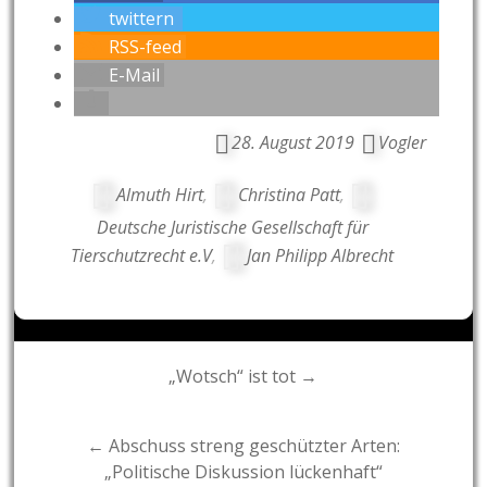
twittern
RSS-feed
E-Mail
28. August 2019
Vogler
Almuth Hirt
,
Christina Patt
,
Deutsche Juristische Gesellschaft für
Tierschutzrecht e.V
,
Jan Philipp Albrecht
Post
„Wotsch“ ist tot →
navigation
← Abschuss streng geschützter Arten:
„Politische Diskussion lückenhaft“