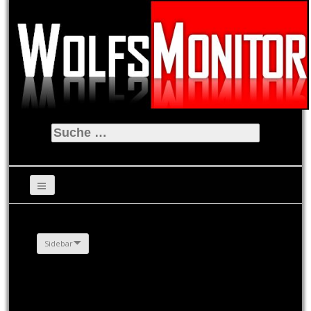
Suche
nach:
Sidebar