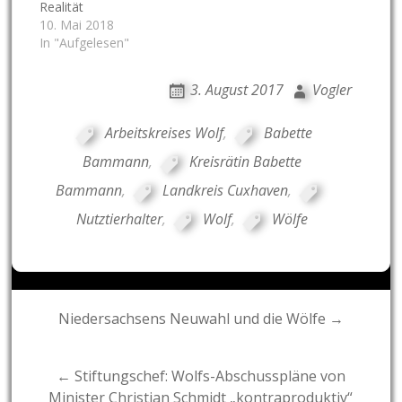
Realität
10. Mai 2018
In "Aufgelesen"
3. August 2017
Vogler
Arbeitskreises Wolf
,
Babette
Bammann
,
Kreisrätin Babette
Bammann
,
Landkreis Cuxhaven
,
Nutztierhalter
,
Wolf
,
Wölfe
Post
Niedersachsens Neuwahl und die Wölfe →
navigation
← Stiftungschef: Wolfs-Abschusspläne von
Minister Christian Schmidt „kontraproduktiv“