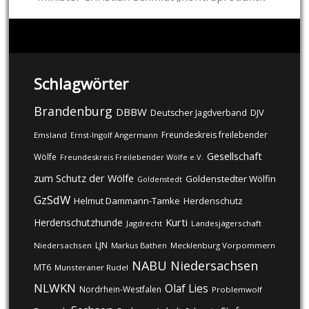
Schlagwörter
Brandenburg
DBBW
DJV
Deutscher Jagdverband
Freundeskreis freilebender
Emsland
Ernst-Ingolf Angermann
Gesellschaft
Wölfe
Freundeskreis Freilebender Wölfe e.V.
zum Schutz der Wölfe
Goldenstedter Wölfin
Goldenstedt
GzSdW
Helmut Dammann-Tamke
Herdenschutz
Kurti
Herdenschutzhunde
Jagdrecht
Landesjägerschaft
LJN
Niedersachsen
Markus Bathen
Mecklenburg Vorpommern
NABU
Niedersachsen
MT6
Munsteraner Rudel
NLWKN
Olaf Lies
Nordrhein-Westfalen
Problemwolf