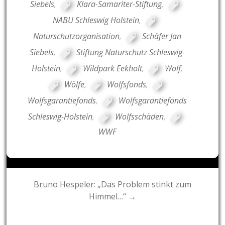
Siebels
,
Klara-Samariter-Stiftung
,
NABU Schleswig Holstein
,
Naturschutzorganisation
,
Schäfer Jan
Siebels
,
Stiftung Naturschutz Schleswig-
Holstein
,
Wildpark Eekholt
,
Wolf
,
Wölfe
,
Wolfsfonds
,
Wolfsgarantiefonds
,
Wolfsgarantiefonds
Schleswig-Holstein
,
Wolfsschäden
,
WWF
Post
Bruno Hespeler: „Das Problem stinkt zum
Himmel…“ →
navigation