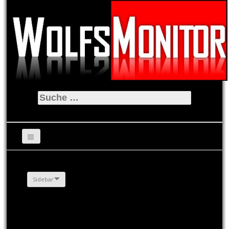
Suche
nach:
Sidebar