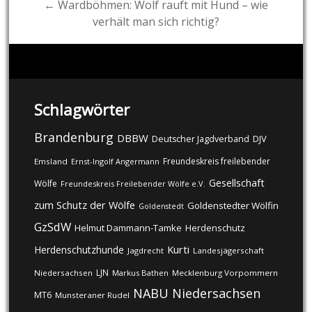
← Wardböhmen: Wolf rauft mit Hund – wie
verhält man sich richtig?
Schlagwörter
Brandenburg
DBBW
DJV
Deutscher Jagdverband
Freundeskreis freilebender
Emsland
Ernst-Ingolf Angermann
Gesellschaft
Wölfe
Freundeskreis Freilebender Wölfe e.V.
zum Schutz der Wölfe
Goldenstedter Wölfin
Goldenstedt
GzSdW
Helmut Dammann-Tamke
Herdenschutz
Kurti
Herdenschutzhunde
Jagdrecht
Landesjägerschaft
LJN
Niedersachsen
Markus Bathen
Mecklenburg Vorpommern
NABU
Niedersachsen
MT6
Munsteraner Rudel