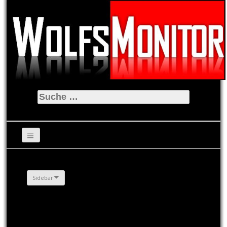
Suche
nach:
Sidebar