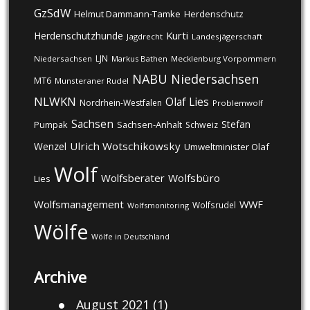
GzSdW
Helmut Dammann-Tamke
Herdenschutz
Kurti
Herdenschutzhunde
Jagdrecht
Landesjägerschaft
LJN
Niedersachsen
Markus Bathen
Mecklenburg Vorpommern
NABU
Niedersachsen
MT6
Munsteraner Rudel
NLWKN
Olaf Lies
Nordrhein-Westfalen
Problemwolf
Sachsen
Stefan
Pumpak
Sachsen-Anhalt
Schweiz
Ulrich Wotschikowsky
Wenzel
Umweltminister Olaf
Wolf
Wolfsberater
Wolfsbüro
Lies
Wolfsmanagement
WWF
Wolfsrudel
Wolfsmonitoring
Wölfe
Wölfe in Deutschland
Archive
August 2021
(1)