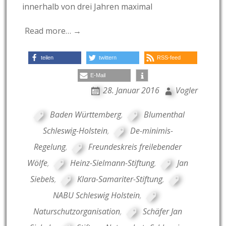
innerhalb von drei Jahren maximal
Read more… →
teilen
twittern
RSS-feed
E-Mail
28. Januar 2016
Vogler
Baden Württemberg
,
Blumenthal
Schleswig-Holstein
,
De-minimis-
Regelung
,
Freundeskreis freilebender
Wölfe
,
Heinz-Sielmann-Stiftung
,
Jan
Siebels
,
Klara-Samariter-Stiftung
,
NABU Schleswig Holstein
,
Naturschutzorganisation
,
Schäfer Jan