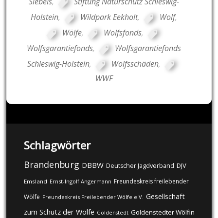
Siebels
,
Stiftung Naturschutz Schleswig-
Holstein
,
Wildpark Eekholt
,
Wolf
,
Wölfe
,
Wolfsfonds
,
Wolfsgarantiefonds
,
Wolfsgarantiefonds
Schleswig-Holstein
,
Wolfsschäden
,
WWF
Schlagwörter
Brandenburg
DBBW
DJV
Deutscher Jagdverband
Freundeskreis freilebender
Emsland
Ernst-Ingolf Angermann
Gesellschaft
Wölfe
Freundeskreis Freilebender Wölfe e.V.
zum Schutz der Wölfe
Goldenstedter Wölfin
Goldenstedt